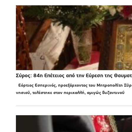
Σύρος: 84η Επέτειος από την Εύρεση της Θαυμα
Εόρτιος Εσπερινός, προεξάρχοντος του Μητροπολίτη Σύρ
νησιού, τελέστηκε στον περικαλλή, αμιγώς βυζαντινού