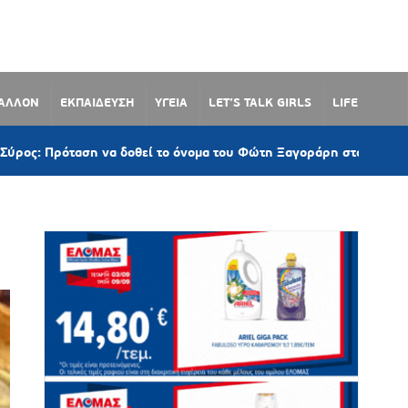
ΒΑΛΛΟΝ
ΕΚΠΑΙΔΕΥΣΗ
ΥΓΕΙΑ
LET’S TALK GIRLS
LIFE
α δοθεί το όνομα του Φώτη Ξαγοράρη στον παραλιακό δρόμο Λωτού