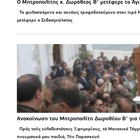
Ο Μητροπολίτης κ. Δωρόθεος Β’ μετέφερε το Ά
Το φυλασσόμενο και αενάως τροφοδοτούμενο στον Ιερό 
μετέφερε ο Σεβασμιώτατος
Ανακοίνωση του Μητροπολίτη Δωροθέου Β’ για 
Πρός τούς εὐλαβεστάτους Ἐφημερίους, τά Μοναχικά Τάγματ
πνευματικά μου παιδιά, Τήν Παρασκευή