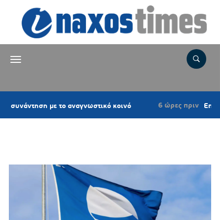
6 ώρες πριν
 το αναγνωστικό κοινό
Επιτροπή Εκτίμησης 
Ετικέτα:
παραλίες