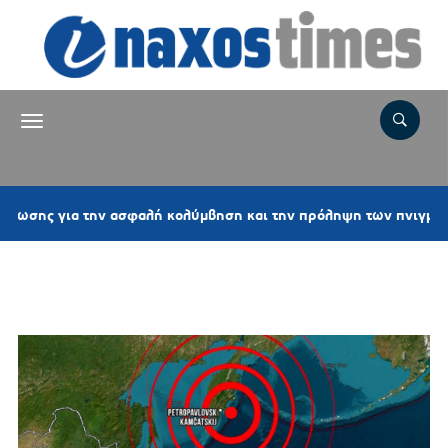
2
α την ασφαλή κολύμβηση και την πρόληψη των πνιγμών
Ετικέτα:
ΡΩΣΙΑ