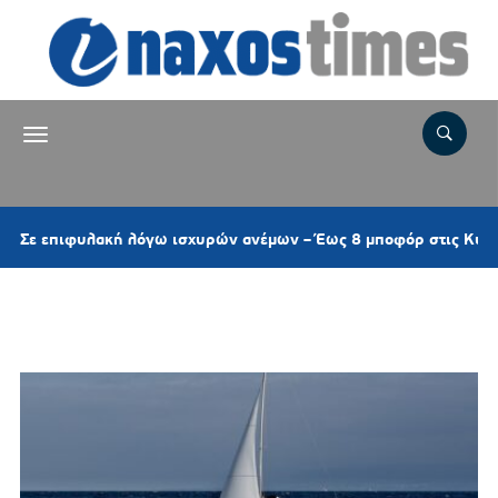
4 ώ
 λόγω ισχυρών ανέμων – Έως 8 μποφόρ στις Κυκλάδες
Ετικέτα:
Σέριφος