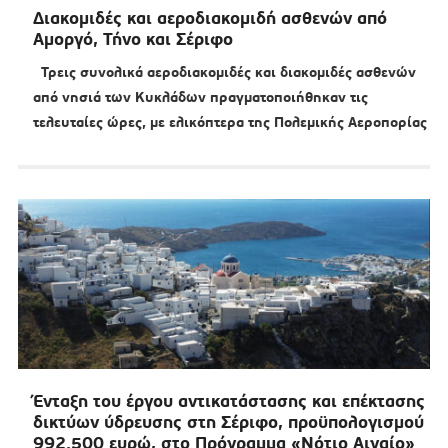
Διακομιδές και αεροδιακομιδή ασθενών από
Αμοργό, Τήνο και Σέριφο
Τρεις συνολικά αεροδιακομιδές και διακομιδές ασθενών
από νησιά των Κυκλάδων πραγματοποιήθηκαν τις
τελευταίες ώρες, με ελικόπτερα της Πολεμικής Αεροπορίας
Ένταξη του έργου αντικατάστασης και επέκτασης
δικτύων ύδρευσης στη Σέριφο, προϋπολογισμού
992.500 ευρώ, στο Πρόγραμμα «Νότιο Αιγαίο»