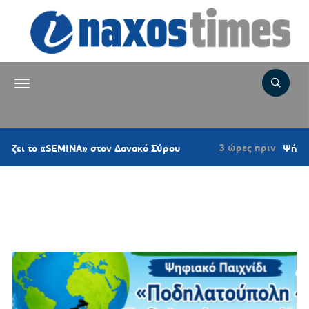
3 ώρες πριν
ο «SEMINA» στον Δανακό Σύρου
Ψήφισμα του 
Ετικέτα:
ΒΙΩΣΙΜΗ
ΚΙΝΗΤΙΚΟΤΗΤΑ