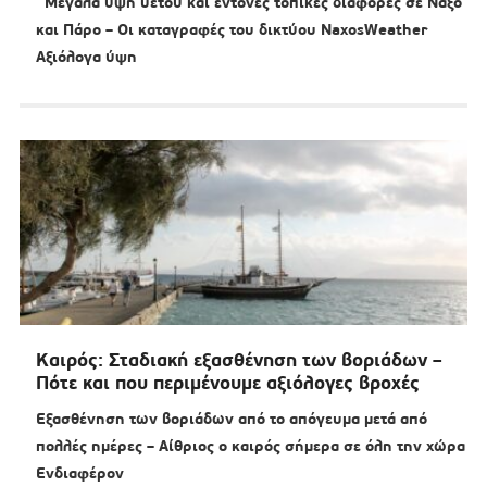
Μεγάλα ύψη υετού και έντονες τοπικές διαφορές σε Νάξο
και Πάρο – Οι καταγραφές του δικτύου NaxosWeather
Αξιόλογα ύψη
Καιρός: Σταδιακή εξασθένηση των βοριάδων –
Πότε και που περιμένουμε αξιόλογες βροχές
Εξασθένηση των βοριάδων από το απόγευμα μετά από
πολλές ημέρες – Αίθριος ο καιρός σήμερα σε όλη την χώρα
Ενδιαφέρον