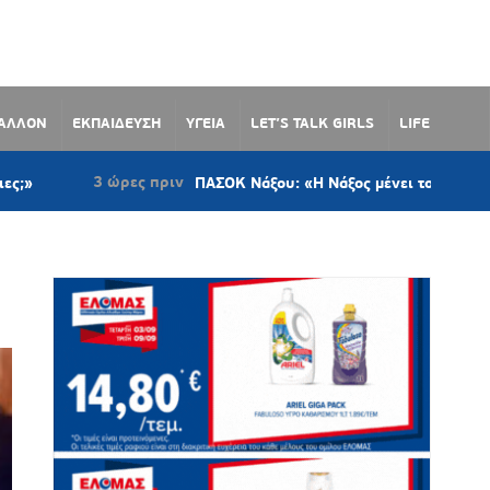
ΒΑΛΛΟΝ
ΕΚΠΑΙΔΕΥΣΗ
ΥΓΕΙΑ
LET’S TALK GIRLS
LIFE
3 ώρες πριν
ΠΑΣΟΚ Νάξου: «Η Νάξος μένει το μοναδικό νησί 