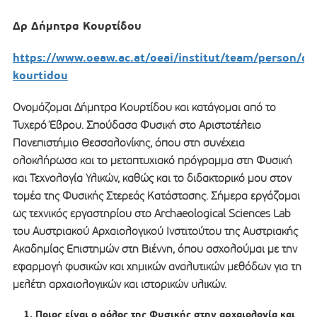
Δρ Δήμητρα Κουρτίδου
https://www.oeaw.ac.at/oeai/institut/team/person/di
kourtidou
Ονομάζομαι Δήμητρα Κουρτίδου και κατάγομαι από το
Τυχερό Έβρου. Σπούδασα Φυσική στο Αριστοτέλειο
Πανεπιστήμιο Θεσσαλονίκης, όπου στη συνέχεια
ολοκλήρωσα και το μεταπτυχιακό πρόγραμμα στη Φυσική
και Τεχνολογία Υλικών, καθώς και το διδακτορικό μου στον
τομέα της Φυσικής Στερεάς Κατάστασης. Σήμερα εργάζομαι
ως τεχνικός εργαστηρίου στο Archaeological Sciences Lab
του Αυστριακού Αρχαιολογικού Ινστιτούτου της Αυστριακής
Ακαδημίας Επιστημών στη Βιέννη, όπου ασχολούμαι με την
εφαρμογή φυσικών και χημικών αναλυτικών μεθόδων για τη
μελέτη αρχαιολογικών και ιστορικών υλικών.
Ποιος είναι ο ρόλος της Φυσικής στην αρχαιολογία και