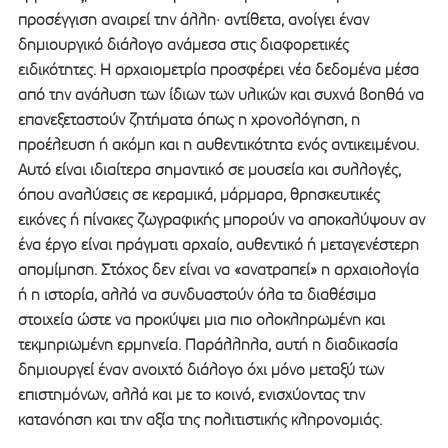
προσέγγιση αναιρεί την άλλη· αντίθετα, ανοίγει έναν
δημιουργικό διάλογο ανάμεσα στις διαφορετικές
ειδικότητες. Η αρχαιομετρία προσφέρει νέα δεδομένα μέσα
από την ανάλυση των ίδιων των υλικών και συχνά βοηθά να
επανεξεταστούν ζητήματα όπως η χρονολόγηση, η
προέλευση ή ακόμη και η αυθεντικότητα ενός αντικειμένου.
Αυτό είναι ιδιαίτερα σημαντικό σε μουσεία και συλλογές,
όπου αναλύσεις σε κεραμικά, μάρμαρα, θρησκευτικές
εικόνες ή πίνακες ζωγραφικής μπορούν να αποκαλύψουν αν
ένα έργο είναι πράγματι αρχαίο, αυθεντικό ή μεταγενέστερη
απομίμηση. Στόχος δεν είναι να «ανατραπεί» η αρχαιολογία
ή η ιστορία, αλλά να συνδυαστούν όλα τα διαθέσιμα
στοιχεία ώστε να προκύψει μια πιο ολοκληρωμένη και
τεκμηριωμένη ερμηνεία. Παράλληλα, αυτή η διαδικασία
δημιουργεί έναν ανοιχτό διάλογο όχι μόνο μεταξύ των
επιστημόνων, αλλά και με το κοινό, ενισχύοντας την
κατανόηση και την αξία της πολιτιστικής κληρονομιάς.