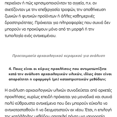
περιείχαν ή πώς χρησιμοποιούνταν τα αγγεία, π.χ. αν
σχετίζονταν με την επεξεργασία τροφών, την αποθήκευση
ζωικών ή φυτικών προϊόντων ή άλλες καθημερινές
δραστηριότητες. Πρόκειται για πληροφορίες που συχνά δεν
μπορούν να προκύψουν μόνο από τη μορφή ή την
τυπολογία ενός αντικειμένου.
Προετοιμασία αρχαιολογικού κεραμικού για ανάλυση
Ποιες είναι οι κύριες προκλήσεις που αντιμετωπίζετε
κατά την ανάλυση αρχαιολογικών υλικών, ιδίως όταν είναι
απαραίτητη η εφαρμογή (μη) καταστρεπτικών μεθόδων;
Η ανάλυση αρχαιολογικών υλικών συνοδεύεται από αρκετές
προκλήσεις, κυρίως επειδή πρόκειται για μοναδικά και συχνά
πολύ εύθραυστα αντικείμενα που δεν μπορούν εύκολα να
αντικατασταθούν ή να δειγματιστούν εκ νέου. Έτσι, η επιλογή
της κατάλληλης μεθόδου αποτελεί πάντα μια ισορροπία