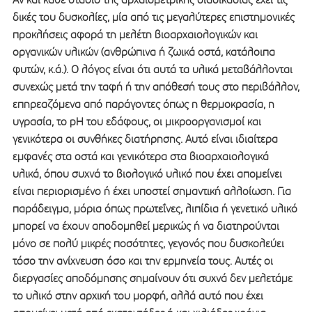
δικές του δυσκολίες, μία από τις μεγαλύτερες επιστημονικές
προκλήσεις αφορά τη μελέτη βιοαρχαιολογικών και
οργανικών υλικών (ανθρώπινα ή ζωικά οστά, κατάλοιπα
φυτών, κ.ά.). Ο λόγος είναι ότι αυτά τα υλικά μεταβάλλονται
συνεχώς μετά την ταφή ή την απόθεσή τους στο περιβάλλον,
επηρεαζόμενα από παράγοντες όπως η θερμοκρασία, η
υγρασία, το pH του εδάφους, οι μικροοργανισμοί και
γενικότερα οι συνθήκες διατήρησης. Αυτό είναι ιδιαίτερα
εμφανές στα οστά και γενικότερα στα βιοαρχαιολογικά
υλικά, όπου συχνά το βιολογικό υλικό που έχει απομείνει
είναι περιορισμένο ή έχει υποστεί σημαντική αλλοίωση. Για
παράδειγμα, μόρια όπως πρωτεΐνες, λιπίδια ή γενετικό υλικό
μπορεί να έχουν αποδομηθεί μερικώς ή να διατηρούνται
μόνο σε πολύ μικρές ποσότητες, γεγονός που δυσκολεύει
τόσο την ανίχνευση όσο και την ερμηνεία τους. Αυτές οι
διεργασίες αποδόμησης σημαίνουν ότι συχνά δεν μελετάμε
το υλικό στην αρχική του μορφή, αλλά αυτό που έχει