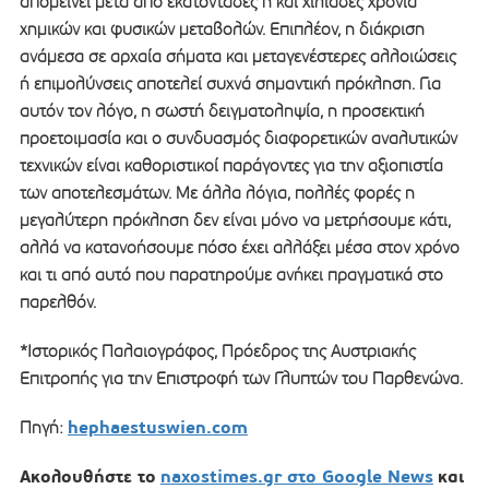
απομείνει μετά από εκατοντάδες ή και χιλιάδες χρόνια
χημικών και φυσικών μεταβολών. Επιπλέον, η διάκριση
ανάμεσα σε αρχαία σήματα και μεταγενέστερες αλλοιώσεις
ή επιμολύνσεις αποτελεί συχνά σημαντική πρόκληση. Για
αυτόν τον λόγο, η σωστή δειγματοληψία, η προσεκτική
προετοιμασία και ο συνδυασμός διαφορετικών αναλυτικών
τεχνικών είναι καθοριστικοί παράγοντες για την αξιοπιστία
των αποτελεσμάτων. Με άλλα λόγια, πολλές φορές η
μεγαλύτερη πρόκληση δεν είναι μόνο να μετρήσουμε κάτι,
αλλά να κατανοήσουμε πόσο έχει αλλάξει μέσα στον χρόνο
και τι από αυτό που παρατηρούμε ανήκει πραγματικά στο
παρελθόν.
*Ιστορικός Παλαιογράφος, Πρόεδρος της Αυστριακής
Επιτροπής για την Επιστροφή των Γλυπτών του Παρθενώνα.
hephaestuswien.com
Πηγή:
Ακολουθήστε το
naxostimes.gr στο Google News
και