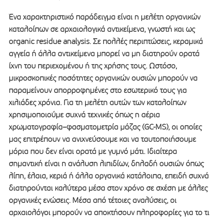
Ένα χαρακτηριστικό παράδειγμα είναι η μελέτη οργανικών
καταλοίπων σε αρχαιολογικά αντικείμενα, γνωστή και ως
organic residue analysis. Σε πολλές περιπτώσεις, κεραμικά
αγγεία ή άλλα αντικείμενα μπορεί να μη διατηρούν ορατά
ίχνη του περιεχομένου ή της χρήσης τους. Ωστόσο,
μικροσκοπικές ποσότητες οργανικών ουσιών μπορούν να
παραμείνουν απορροφημένες στο εσωτερικό τους για
χιλιάδες χρόνια. Για τη μελέτη αυτών των καταλοίπων
χρησιμοποιούμε συχνά τεχνικές όπως η αέρια
χρωματογραφία–φασματομετρία μάζας (GC-MS), οι οποίες
μας επιτρέπουν να ανιχνεύσουμε και να ταυτοποιήσουμε
μόρια που δεν είναι ορατά με γυμνό μάτι. Ιδιαίτερα
σημαντική είναι η ανάλυση λιπιδίων, δηλαδή ουσιών όπως
λίπη, έλαια, κεριά ή άλλα οργανικά κατάλοιπα, επειδή συχνά
διατηρούνται καλύτερα μέσα στον χρόνο σε σχέση με άλλες
οργανικές ενώσεις. Μέσα από τέτοιες αναλύσεις, οι
αρχαιολόγοι μπορούν να αποκτήσουν πληροφορίες για το τι