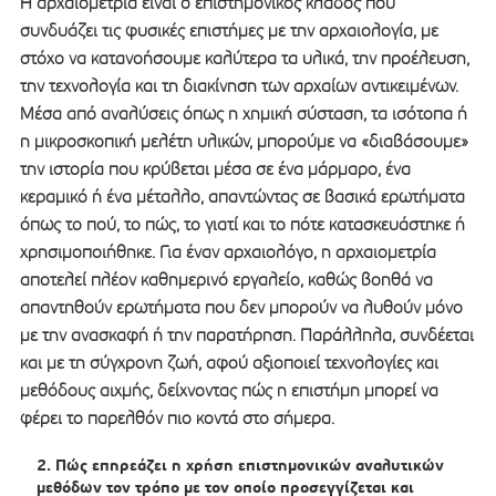
Η αρχαιομετρία είναι ο επιστημονικός κλάδος που
συνδυάζει τις φυσικές επιστήμες με την αρχαιολογία, με
στόχο να κατανοήσουμε καλύτερα τα υλικά, την προέλευση,
την τεχνολογία και τη διακίνηση των αρχαίων αντικειμένων.
Μέσα από αναλύσεις όπως η χημική σύσταση, τα ισότοπα ή
η μικροσκοπική μελέτη υλικών, μπορούμε να «διαβάσουμε»
την ιστορία που κρύβεται μέσα σε ένα μάρμαρο, ένα
κεραμικό ή ένα μέταλλο, απαντώντας σε βασικά ερωτήματα
όπως το πού, το πώς, το γιατί και το πότε κατασκευάστηκε ή
χρησιμοποιήθηκε. Για έναν αρχαιολόγο, η αρχαιομετρία
αποτελεί πλέον καθημερινό εργαλείο, καθώς βοηθά να
απαντηθούν ερωτήματα που δεν μπορούν να λυθούν μόνο
με την ανασκαφή ή την παρατήρηση. Παράλληλα, συνδέεται
και με τη σύγχρονη ζωή, αφού αξιοποιεί τεχνολογίες και
μεθόδους αιχμής, δείχνοντας πώς η επιστήμη μπορεί να
φέρει το παρελθόν πιο κοντά στο σήμερα.
Πώς επηρεάζει η χρήση επιστημονικών αναλυτικών
μεθόδων τον τρόπο με τον οποίο προσεγγίζεται και