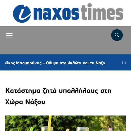
1 ώρα πριν
Μπαμπούνης – Θλίψη στο Φιλώτι και τη Νάξο
Ν
Κατάστημα ζητά υπαλλήλους στη
Χώρα Νάξου