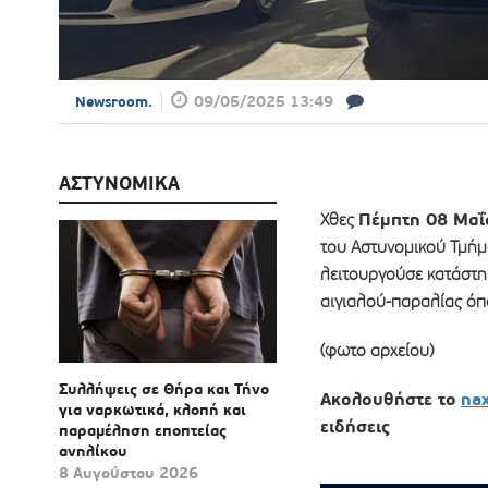
09/05/2025 13:49
Newsroom.
ΑΣΤΥΝΟΜΙΚΑ
Πέμπτη 08 Μαΐ
Χθες
του Αστυνομικού Τμήμ
λειτουργούσε κατάστη
αιγιαλού-παραλίας όπ
(φωτο αρχείου)
Συλλήψεις σε Θήρα και Τήνο
Ακολουθήστε το
na
για ναρκωτικά, κλοπή και
ειδήσεις
παραμέληση εποπτείας
ανηλίκου
8 Αυγούστου 2026