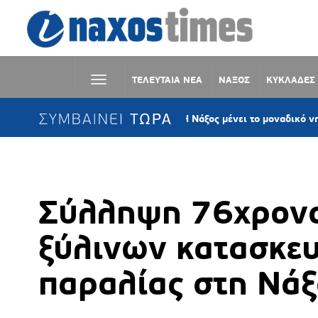
ΤΕΛΕΥΤΑΙΑ ΝΕΑ
ΝΑΞΟΣ
ΚΥΚΛΑΔΕΣ
ΣΥΜΒΑΙΝΕΙ ΤΩΡΑ
ΠΑΣΟΚ Νάξου: «Η Νάξος μένει το μοναδικό νησί των Κυ
Σύλληψη 76χρονο
ξύλινων κατασκε
παραλίας στη Νάξ