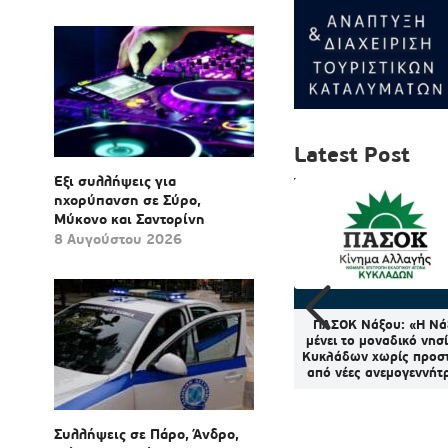
Latest Post
Έξι συλλήψεις για
ηχορύπανση σε Σύρο,
Μύκονο και Σαντορίνη
8 Αυγούστου 2026
nes και
Νάξος: Έκτακτη συνεδρίαση
ΠΑΣΟΚ Νάξου: «Η Νά
 από 300
του Δημοτικού Συμβουλίου
μένει το μοναδικό νησ
τιμα έως
για το Χωροταξικό των ΑΠΕ
Κυκλάδων χωρίς προσ
 για
μετά το αίτημα
από νέες ανεμογεννήτ
ις
Χατζηανδρέου
Συλλήψεις σε Πάρο, Άνδρο,