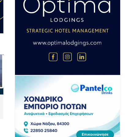
Προσάραξη ιστιοφόρου
Εορτολόγιο: Ποιοι
στην Αντίκερο – Ασφαλής η
γιορτάζουν σήμερα 9
διάσωση του μοναδικού
Αυγούστου 2026
επιβαίνοντα