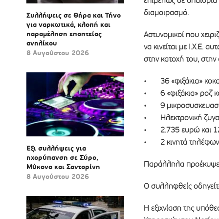
επιμελώς σε υπαίθρια 
διαμοιρασμό.
Συλλήψεις σε Θήρα και Τήνο
για ναρκωτικά, κλοπή και
παραμέληση εποπτείας
Αστυνομικοί που χειρι
ανηλίκου
να κινείται με Ι.Χ.Ε. 
8 Αυγούστου 2026
στην κατοχή του, στην ο
• 36 «φιξάκια» κοκα
• 6 «φιξάκια» ροζ κ
• 9 μικροσυσκευασίε
• Ηλεκτρονική ζυγαρ
• 2.735 ευρώ και 12
• 2 κινητά τηλέφω
Έξι συλλήψεις για
ηχορύπανση σε Σύρο,
Παράλληλα προέκυψε ό
Μύκονο και Σαντορίνη
8 Αυγούστου 2026
Ο συλληφθείς οδηγείτ
Η εξιχνίαση της υπόθε