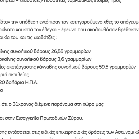
σημεία – «καβάτζες» ποσότητες ναρκωτικών, έτοιμες προς
ζόταν την υπόθεση εντόπισαν τον κατηγορούμενο χθες το απόγευμ
αυτοκίνητο και κατά τον έλεγχο – έρευνα που ακολουθήσαν βρέθηκαν
ικία του και τις «καβάτζες :
ΐνης συνολικού βάρους 26,55 γραμμαρίων
οκαΐνης συνολικού βάρους 3,6 γραμμαρίων
ς ακατέργαστης κάνναβης συνολικού βάρους 59,5 γραμμαρίων
ιά ακριβείας
0 δολάρια Η.Π.Α.
να
τι ο 31χρονος διέμενε παράνομα στη χώρα μας.
αι στην Εισαγγελία Πρωτοδικών Σύρου.
σης εντάσσεται στις ειδικές επιχειρησιακές δράσεις των Αστυνομικ