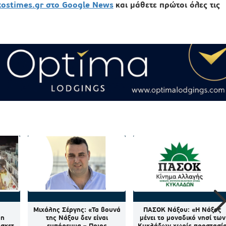
xostimes.gr στο Google News
και μάθετε πρώτοι όλες τις
Μιχάλης Σέργης: «Τα βουνά
ΠΑΣΟΚ Νάξου: «Η Νάξος
 η
της Νάξου δεν είναι
μένει το μοναδικό νησί των
άσκετ
εμπόρευμα – Ποιος
Κυκλάδων χωρίς προστασί