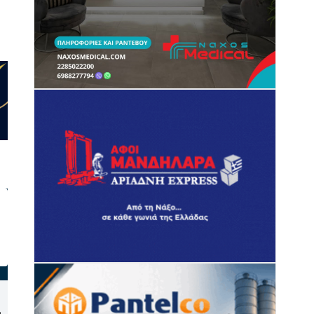
Συνάντηση του Δημάρχου
Σύρος: Το πρόγραμμα
Αμοργού με το προεδρείο
αφίξεων και αναχωρήσεων
α
του Συνδέσμου Αμοργινών
πλοίων στο λιμάνι από 10