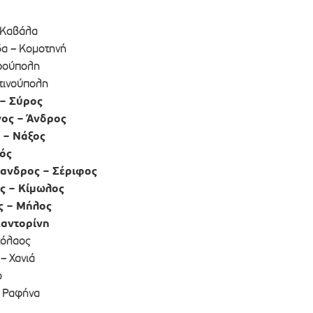
 Καβάλα
δα – Κομοτηνή
ρούπολη
τινούπολη
 – Σύρος
ος – Άνδρος
 – Νάξος
ός
ανδρος – Σέριφος
ς – Κίμωλος
ς – Μήλος
Σαντορίνη
κόλαος
– Χανιά
ο
– Ραφήνα