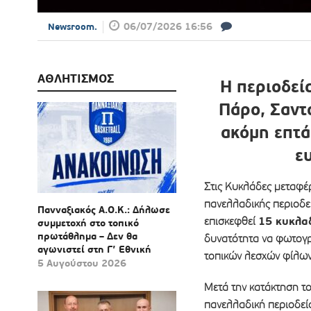
06/07/2026 16:56
Newsroom.
ΑΘΛΗΤΙΣΜΟΣ
Η περιοδεί
Πάρο, Σαντ
ακόμη επτά
ε
Στις Κυκλάδες μεταφέ
πανελλαδικής περιοδε
Πανναξιακός Α.Ο.Κ.: Δήλωσε
15 κυκλαδ
επισκεφθεί
συμμετοχή στο τοπικό
πρωτάθλημα – Δεν θα
δυνατότητα να φωτογρ
αγωνιστεί στη Γ’ Εθνική
τοπικών λεσχών φίλων
5 Αυγούστου 2026
Μετά την κατάκτηση τ
πανελλαδική περιοδεί