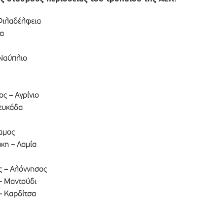
Φιλαδέλφεια
α
 Ναύπλιο
ς – Αγρίνιο
ευκάδα
αμος
κη – Λαμία
ς – Αλόννησος
– Μαντούδι
– Καρδίτσα