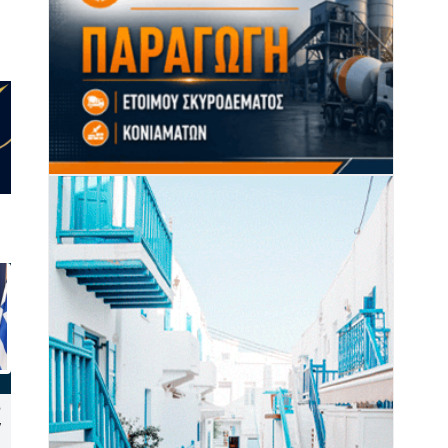
Ξεκινά πιλοτικά το
Συλλήψεις σε Πάρο, Άνδρο,
ν
πρόγραμμα «Tinos Circular
Μύκονο και Σύρο για
Business» σε Κιόνια και Άγιο
παραβάσεις του ΚΟΚ,