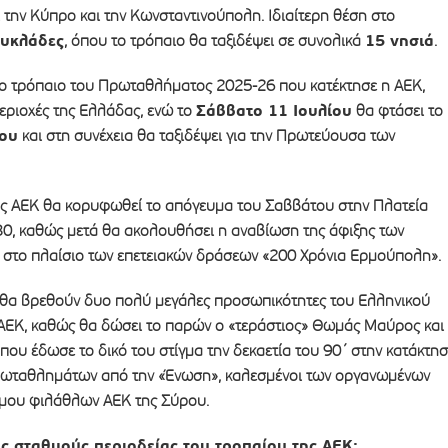
 την Κύπρο και την Κωνσταντινούπολη. Ιδιαίτερη θέση στο
υκλάδες
15 νησιά
, όπου το τρόπαιο θα ταξιδέψει σε συνολικά
.
 το τρόπαιο του Πρωταθλήματος 2025-26 που κατέκτησε η ΑΕΚ,
Σάββατο 11 Ιουλίου
περιοχές της Ελλάδας, ενώ το
θα φτάσει το
ου
και στη συνέχεια θα ταξιδέψει για την Πρωτεύουσα των
ης ΑΕΚ θα κορυφωθεί το απόγευμα του Σαββάτου στην Πλατεία
30, καθώς μετά θα ακολουθήσει η αναβίωση της άφιξης των
στο πλαίσιο των επετειακών δράσεων «200 Χρόνια Ερμούπολη».
θα βρεθούν δυο πολύ μεγάλες προσωπικότητες του Ελληνικού
ΑΕΚ, καθώς θα δώσει το παρών ο «τεράστιος» Θωμάς Μαύρος και
ου έδωσε το δικό του στίγμα την δεκαετία του 90΄ στην κατάκτη
ρωταθλημάτων από την «Ένωση», καλεσμένοι των οργανωμένων
μου φιλάθλων ΑΕΚ της Σύρου.
υς σταθμούς περιοδείας του τροπαίου της ΑΕΚ: