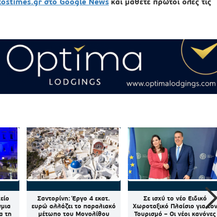
xostimes.gr στο Google News
και μάθετε πρώτοι όλες τις
είο
Σαντορίνη: Έργο 4 εκατ.
Σε ισχύ το νέο Ειδικό
σμια
ευρώ αλλάζει το παραλιακό
Χωροταξικό Πλαίσιο για το
α τη
μέτωπο του Μονολίθου
Τουρισμό – Οι νέοι κανόνες