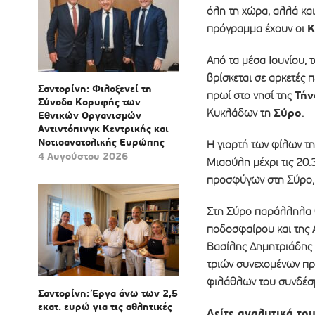
όλη τη χώρα, αλλά και
Κ
πρόγραμμα έχουν οι
Από τα μέσα Ιουνίου,
βρίσκεται σε αρκετές 
Σαντορίνη: Φιλοξενεί τη
Τήν
πρωί στο νησί της
Σύνοδο Κορυφής των
Σύρο
Κυκλάδων τη
.
Εθνικών Οργανισμών
Αντιντόπινγκ Κεντρικής και
Νοτιοανατολικής Ευρώπης
Η γιορτή των φίλων τ
4 Αυγούστου 2026
Μιαούλη μέχρι τις 20.
προσφύγων στη Σύρο, 
Στη Σύρο παράλληλα 
ποδοσφαίρου και της 
Βασίλης Δημητριάδης π
τριών συνεχομένων π
φιλάθλων του συνδέσ
Σαντορίνη: Έργα άνω των 2,5
εκατ. ευρώ για τις αθλητικές
Δείτε αναλυτικά το