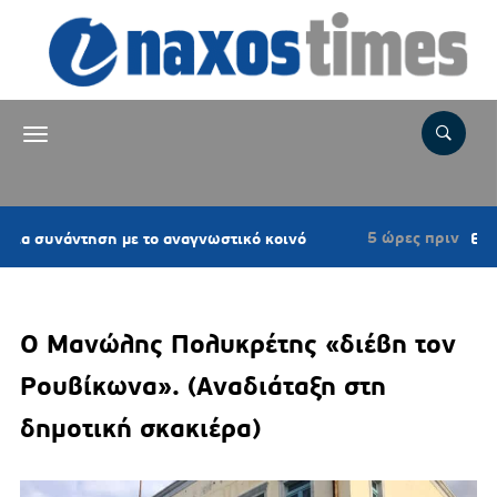
5 ώρες πριν
τηση με το αναγνωστικό κοινό
Επιτροπή Εκτί
Ο Μανώλης Πολυκρέτης «διέβη τον
Ρουβίκωνα». (Αναδιάταξη στη
δημοτική σκακιέρα)