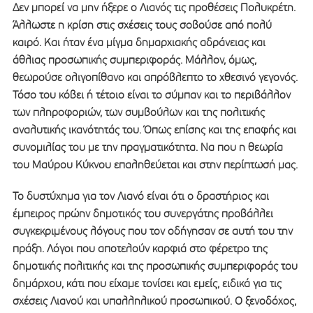
Δεν μπορεί να μην ήξερε ο Λιανός τις προθέσεις Πολυκρέτη.
Άλλωστε η κρίση στις σχέσεις τους σοβούσε από πολύ
καιρό. Και ήταν ένα μίγμα δημαρχιακής αδράνειας και
άθλιας προσωπικής συμπεριφοράς. Μάλλον, όμως,
θεωρούσε ολιγοπίθανο και απρόβλεπτο το χθεσινό γεγονός.
Τόσο του κόβει ή τέτοιο είναι το σύμπαν και το περιβάλλον
των πληροφοριών, των συμβούλων και της πολιτικής
αναλυτικής ικανότητάς του. Όπως επίσης και της επαφής και
συνομιλίας του με την πραγματικότητα. Να που η θεωρία
του Μαύρου Κύκνου επαληθεύεται και στην περίπτωσή μας.
Το δυστύχημα για τον Λιανό είναι ότι ο δραστήριος και
έμπειρος πρώην δημοτικός του συνεργάτης προβάλλει
συγκεκριμένους λόγους που τον οδήγησαν σε αυτή του την
πράξη. Λόγοι που αποτελούν καρφιά στο φέρετρο της
δημοτικής πολιτικής και της προσωπικής συμπεριφοράς του
δημάρχου, κάτι που είχαμε τονίσει και εμείς, ειδικά για τις
σχέσεις Λιανού και υπαλληλικού προσωπικού. Ο ξενοδόχος,