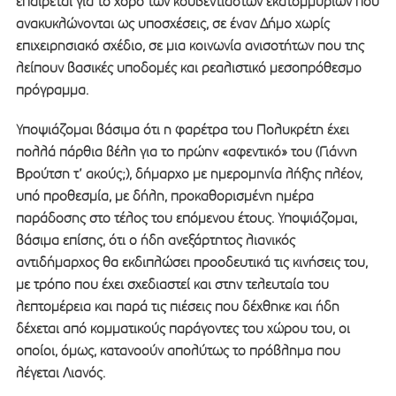
επαίρεται για το χορό των κουβεντιαστών εκατομμυρίων που
ανακυκλώνονται ως υποσχέσεις, σε έναν Δήμο χωρίς
επιχειρησιακό σχέδιο, σε μια κοινωνία ανισοτήτων που της
λείπουν βασικές υποδομές και ρεαλιστικό μεσοπρόθεσμο
πρόγραμμα.
Υποψιάζομαι βάσιμα ότι η φαρέτρα του Πολυκρέτη έχει
πολλά πάρθια βέλη για το πρώην «αφεντικό» του (Γιάννη
Βρούτση τ’ ακούς;), δήμαρχο με ημερομηνία λήξης πλέον,
υπό προθεσμία, με δήλη, προκαθορισμένη ημέρα
παράδοσης στο τέλος του επόμενου έτους. Υποψιάζομαι,
βάσιμα επίσης, ότι ο ήδη ανεξάρτητος λιανικός
αντιδήμαρχος θα εκδιπλώσει προοδευτικά τις κινήσεις του,
με τρόπο που έχει σχεδιαστεί και στην τελευταία του
λεπτομέρεια και παρά τις πιέσεις που δέχθηκε και ήδη
δέχεται από κομματικούς παράγοντες του χώρου του, οι
οποίοι, όμως, κατανοούν απολύτως το πρόβλημα που
λέγεται Λιανός.