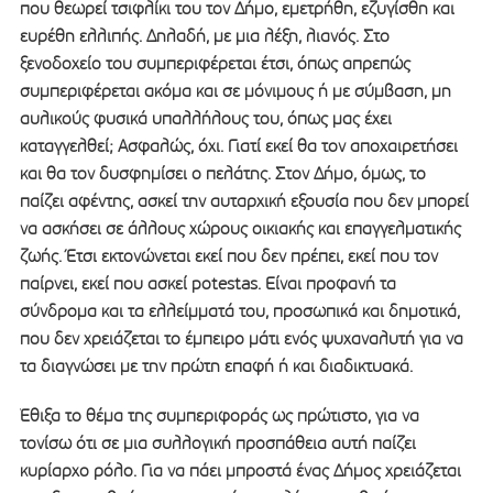
που θεωρεί τσιφλίκι του τον Δήμο, εμετρήθη, εζυγίσθη και
ευρέθη ελλιπής. Δηλαδή, με μια λέξη, λιανός. Στο
ξενοδοχείο του συμπεριφέρεται έτσι, όπως απρεπώς
συμπεριφέρεται ακόμα και σε μόνιμους ή με σύμβαση, μη
αυλικούς φυσικά υπαλλήλους του, όπως μας έχει
καταγγελθεί; Ασφαλώς, όχι. Γιατί εκεί θα τον αποχαιρετήσει
και θα τον δυσφημίσει ο πελάτης. Στον Δήμο, όμως, το
παίζει αφέντης, ασκεί την αυταρχική εξουσία που δεν μπορεί
να ασκήσει σε άλλους χώρους οικιακής και επαγγελματικής
ζωής. Έτσι εκτονώνεται εκεί που δεν πρέπει, εκεί που τον
παίρνει, εκεί που ασκεί potestas. Είναι προφανή τα
σύνδρομα και τα ελλείμματά του, προσωπικά και δημοτικά,
που δεν χρειάζεται το έμπειρο μάτι ενός ψυχαναλυτή για να
τα διαγνώσει με την πρώτη επαφή ή και διαδικτυακά.
Έθιξα το θέμα της συμπεριφοράς ως πρώτιστο, για να
τονίσω ότι σε μια συλλογική προσπάθεια αυτή παίζει
κυρίαρχο ρόλο. Για να πάει μπροστά ένας Δήμος χρειάζεται