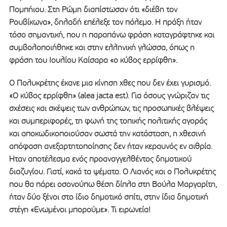
Πομπήιου. Στη Ρώμη διαπίστωσαν ότι «διέβη τον
Ρουβίκωνα», δηλαδή επέλεξε τον πόλεμο. Η πράξη ήταν
τόσο σημαντική, που η παραπάνω φράση καταγράφτηκε και
συμβολοποιήθηκε και στην ελληνική γλώσσα, όπως η
φράση του Ιουλίου Καίσαρα «ο κύβος ερρίφθη».
Ο Πολυκρέτης έκανε μια κίνηση χθες που δεν έχει γυρισμό.
«Ο κύβος ερρίφθη» (alea jacta est). Για όσους γνώριζαν τις
σχέσεις και σκέψεις των ανθρώπων, τις προσωπικές βλέψεις
και συμπεριφορές, τη φωνή της τοπικής πολιτικής αγοράς
και αποκωδικοποιούσαν σωστά την κατάσταση, η χθεσινή
απόφαση ανεξαρτητοποίησης δεν ήταν κεραυνός εν αιθρία.
Ήταν αποτέλεσμα ενός προαναγγελθέντος δημοτικού
διαζυγίου. Γιατί, κακά τα ψέματα. Ο Λιανός και ο Πολυκρέτης
που θα πάρει οσονούπω θέση δίπλα στη Βούλα Μαργαρίτη,
ήταν δύο ξένοι στο ίδιο δημοτικό σπίτι, στην ίδια δημοτική
στέγη «Ενωμένοι μπορούμε». Τι ειρωνεία!