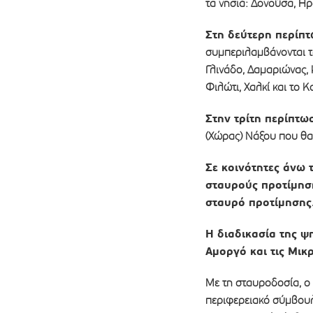
τα νησιά: Δονούσα, Ηρ
Στη δεύτερη περίπ
συμπεριλαμβάνονται τα
Γλινάδο, Δαμαριώνας,
Φιλώτι, Χαλκί και το 
Στην τρίτη περίπτω
(Χώρας) Νάξου που θα
Σε κοινότητες άνω 
σταυρούς προτίμηση
σταυρό προτίμησης
Η διαδικασία της ψ
Αμοργό και τις Μικ
Με τη σταυροδοσία, ο 
περιφερειακό σύµβουλο