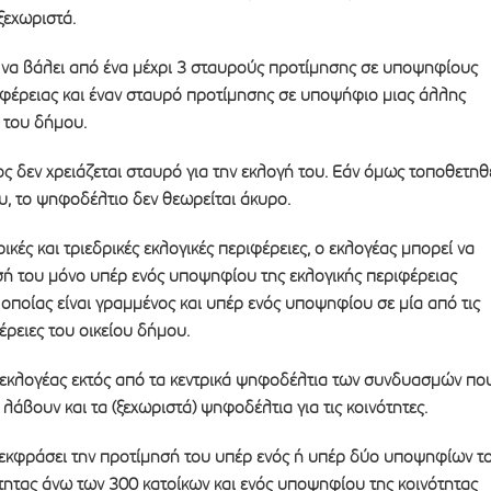
ξεχωριστά.
α βάλει από ένα μέχρι 3 σταυρούς προτίμησης σε υποψηφίους
ιφέρειας και έναν σταυρό προτίμησης σε υποψήφιο μιας άλλης
 του δήμου.
 δεν χρειάζεται σταυρό για την εκλογή του. Εάν όμως τοποθετηθ
υ, το ψηφοδέλτιο δεν θεωρείται άκυρο.
ρικές και τριεδρικές εκλογικές περιφέρειες, ο εκλογέας μπορεί να
σή του μόνο υπέρ ενός υποψηφίου της εκλογικής περιφέρειας
οποίας είναι γραμμένος και υπέρ ενός υποψηφίου σε μία από τις
έρειες του οικείου δήμου.
ο εκλογέας εκτός από τα κεντρικά ψηφοδέλτια των συνδυασμών πο
λάβουν και τα (ξεχωριστά) ψηφοδέλτια για τις κοινότητες.
 εκφράσει την προτίμησή του υπέρ ενός ή υπέρ δύο υποψηφίων τ
τητας άνω των 300 κατοίκων και ενός υποψηφίου της κοινότητας