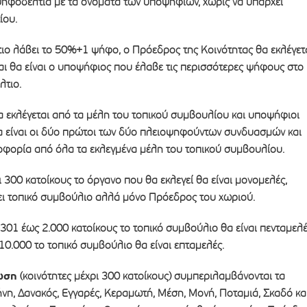
ηφοδέλτια με τα ονόματα των υποψηφίων, χωρίς να υπάρχει
ίου.
ο λάβει το 50%+1 ψήφο, ο Πρόεδρος της Κοινότητας θα εκλέγετ
αι θα είναι ο υποψήφιος που έλαβε τις περισσότερες ψήφους στο
τιο.
α εκλέγεται από τα μέλη του τοπικού συμβουλίου και υποψήφιοι
α είναι οι δύο πρώτοι των δύο πλειοψηφούντων συνδυασμών και
οφορία από όλα τα εκλεγμένα μέλη του τοπικού συμβουλίου.
ρι 300 κατοίκους το όργανο που θα εκλεγεί θα είναι μονομελές,
ι τοπικό συμβούλιο αλλά μόνο Πρόεδρος του χωριού.
ό 301 έως 2.000 κατοίκους το τοπικό συμβούλιο θα είναι πενταμελ
 10.000 το τοπικό συμβούλιο θα είναι επταμελές.
ωση
(κοινότητες μέχρι 300 κατοίκους) συμπεριλαμβάνονται τα
νη, Δανακός, Εγγαρές, Κεραμωτή, Μέση, Μονή, Ποταμιά, Σκαδό κα