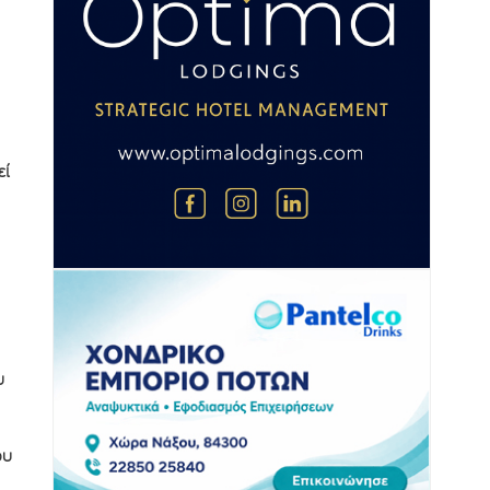
εί
υ
ου