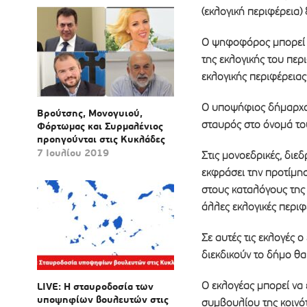
(εκλογική περιφέρεια) 
Ο ψηφοφόρος μπορεί ν
της εκλογικής του περ
εκλογικής περιφέρειας
Ο υποψήφιος δήμαρχος
Βρούτσης, Μονογυιού,
σταυρός στο όνομά το
Φόρτωμας και Συρμαλένιος
προηγούνται στις Κυκλάδες
7 Ιουλίου 2019
Στις μονοεδρικές, διεδ
εκφράσει την προτίμη
στους καταλόγους της 
άλλες εκλογικές περιφ
Σε αυτές τις εκλογές 
διεκδικούν το δήμο θα 
Ο εκλογέας μπορεί να
LIVE: Η σταυροδοσία των
υποψηφίων βουλευτών στις
συμβουλίου της κοινό