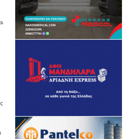
αι
ές
ι