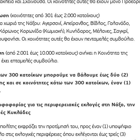
ακλειά και Σχοινούσα. Οι κοινότητες αυτές θα έχουν μόνο Πρόεδρ
τωση
(κοινότητες από 301 έως 2.000 κατοίκους)
 χωριά της Νάξου: Αγερσανί, Απείρανθος, Βίβλος, Γαλανάδο,
 Κόρωνος Κορωνίδα (Κωμιακή), Κυνήδαρος, Μέλανες, Σαγκρί,
Κουφονήσι. Οι κοινότητες αυτές θα έχουν πενταμελές συμβούλιο.
ση
(από 2.001 έως 10.000 κατοίκους) ανήκει η Κοινότητα της
 έχει επταμελές συμβούλιο.
των 300 κατοίκων μπορούμε να βάλουμε έως δύο (2)
ς και σε κοινότητες κάτω των 300 κατοίκων, έναν (1)
.
ηφοφορίας για τις περιφερειακές εκλογές στη Νάξο, την
ρές Κυκλάδες
πολίτης εκφράζει την προτίµησή του, προς έναν (1) υποψήφιο
 στις εκλογικές περιφέρειες όπου εκλέγονται έως τρείς (3)