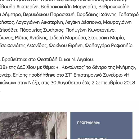
άβουλα Αικατερίνη, Βαθρακοκοίλη Μαργαρίτα, Βαθρακοκοίλη
 Δήμητρα, Βερυκόκκου Παρασκευή, Βορδάκης Ιωάννης, Γαλατερό
ήστος, Λαγογιάννη Αικατερίνη, Λεγάκη Δέσποινα, Μαυρογιάννη
λισάβετ, Πάσουλας Σωτήριος, Πολυγένη Κωνσταντίνα,
δωνας, Ρώτας Αντώνης, Σιδερή Μαρούσα, Σταυράκη Μαρία,
 Τσακωνιάτης Λεωνίδας, Φακίνου Ειρήνη, Φαλαγγάρα Ραφαηλία.
ι βραβεύτηκε στο Φεστιβάλ Β. και Ν. Αιγαίου:
8» της ΔΔΕ Χίου με θέμα: «…Κεντώντας” το δέντρο της Μνήμης»,
αντέρ. Επίσης προβλήθηκε στο ΣΤ΄ Επιστημονικό Συνέδριο «Η
αιώνων» στην Νάξο, στις 30 Αυγούστου έως 2 Σεπτεμβρίου 2018
.