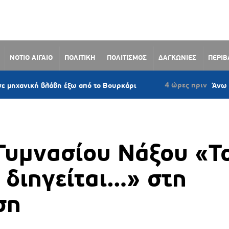
ΝΟΤΙΟ ΑΙΓΑΙΟ
ΠΟΛΙΤΙΚΗ
ΠΟΛΙΤΙΣΜΟΣ
ΔΑΓΚΩΝΙΕΣ
ΠΕΡΙ
4 ώρες πριν
 βλάβη έξω από το Βουρκάρι
Άνω Σύρος: Πρότ
 Γυμνασίου Νάξου «Τ
 διηγείται…» στη
ση