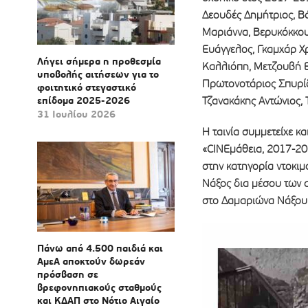
Δεουδές Δημήτριος, Β
Μαριάννα, Βερυκόκκου
Ευάγγελος, Γκαμχάρ Χρ
Λήγει σήμερα η προθεσμία
Καλλιόπη, Μετζουβή Ε
υποβολής αιτήσεων για το
Πρωτονοτάριος Σπυρί
φοιτητικό στεγαστικό
επίδομα 2025-2026
Τζανακάκης Αντώνιος,
31 Ιουλίου 2026
Η ταινία συμμετείχε κα
«CINEμάθεια, 2017-201
στην κατηγορία ντοκιμ
Νάξος δια μέσου των 
στο Δαμαριώνα Νάξου
Πάνω από 4.500 παιδιά και
ΑμεΑ αποκτούν δωρεάν
πρόσβαση σε
βρεφονηπιακούς σταθμούς
και ΚΔΑΠ στο Νότιο Αιγαίο