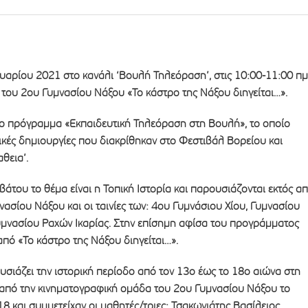
αρίου 2021 στο κανάλι ‘Βουλή Τηλεόραση’, στις 10:00-11:00 πμ.
 του 2ου Γυμνασίου Νάξου «Το κάστρο της Νάξου διηγείται…».
το πρόγραμμα «Εκπαιδευτική Τηλεόραση στη Βουλή», το οποίο
ικές δημιουργίες που διακρίθηκαν στο Φεστιβάλ Βορείου και
θεια’.
άτου το θέμα είναι η Τοπική Ιστορία και παρουσιάζονται εκτός α
μνασίου Νάξου και οι ταινίες των: 4ου Γυμνάσιου Χίου, Γυμνασίου
υμνασίου Ραχών Ικαρίας. Στην επίσημη αφίσα του προγράμματος
πό «Το κάστρο της Νάξου διηγείται…».
ουσιάζει την ιστορική περίοδο από τον 13ο έως το 18ο αιώνα στη
από την κινηματογραφική ομάδα του 2ου Γυμνασίου Νάξου το
8 και συμμετείχαν οι μαθητές/τριες: Τσακωνιάτης Βασίλειος,