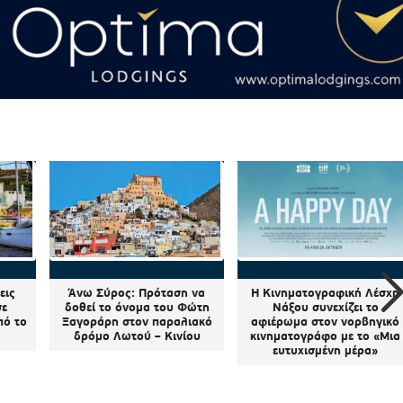
εις
Άνω Σύρος: Πρόταση να
Η Κινηματογραφική Λέσχη
σε
δοθεί το όνομα του Φώτη
Νάξου συνεχίζει το
πό το
Ξαγοράρη στον παραλιακό
αφιέρωμα στον νορβηγικό
δρόμο Λωτού – Κινίου
κινηματογράφο με το «Μια
ευτυχισμένη μέρα»