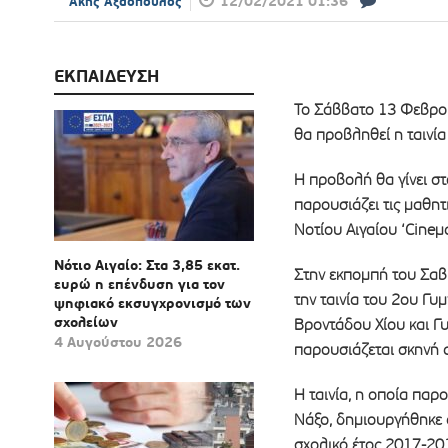
12/02/2021 01:36
Άκης Αξαόπουλος
ΕΚΠΑΙΔΕΥΣΗ
Το Σάββατο 13 Φεβρου
θα προβληθεί η ταινία
Η προβολή θα γίνει σ
παρουσιάζει τις μαθητ
Νοτίου Αιγαίου ‘Cineμα
Νότιο Αιγαίο: Στα 3,85 εκατ.
Στην εκπομπή του Σαββ
ευρώ η επένδυση για τον
την ταινία του 2ου Γυ
ψηφιακό εκσυγχρονισμό των
σχολείων
Βροντάδου Χίου και Γ
4 Αυγούστου 2026
παρουσιάζεται σκηνή α
Η ταινία, η οποία παρ
Νάξο, δημιουργήθηκε 
σχολικό έτος 2017-201