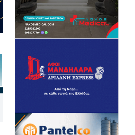
Νάξος: Καταγγελία στον
Δεύτερη παρέμβαση του ΣτΕ
Συνήγορο του Πολίτη για
για τις οικοδομικές άδειες
την έλλειψη διαγράμμισης
στη Σίφνο
στον δρόμο Τρίποδες –
Μικρή Βίγλα