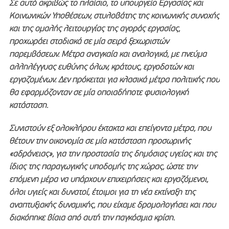
Σε αυτό ακριβώς το πλαίσιο, το υπουργείο Εργασίας και
Κοινωνικών Υποθέσεων, στυλοβάτης της κοινωνικής συνοχής
και της ομαλής λειτουργίας της αγοράς εργασίας,
προχωράει σταδιακά σε μία σειρά ξεχωριστών
παρεμβάσεων. Μέτρα αναγκαία και αναλογικά, με πνεύμα
αλληλέγγυας ευθύνης όλων, κράτους, εργοδοτών και
εργαζομένων. Δεν πρόκειται για κλασικά μέτρα πολιτικής που
θα εφαρμόζονταν σε μία οποιαδήποτε φυσιολογική
κατάσταση.
Συνιστούν εξ ολοκλήρου έκτακτα και επείγοντα μέτρα, που
θέτουν την οικονομία σε μία κατάσταση προσωρινής
«αδράνειας», για την προστασία της δημόσιας υγείας και της
ίδιας της παραγωγικής υποδομής της χώρας, ώστε την
επόμενη μέρα να υπάρχουν επιχειρήσεις και εργαζόμενοι,
όλοι υγιείς και δυνατοί, έτοιμοι για τη νέα εκτίναξη της
αναπτυξιακής δυναμικής, που είχαμε δρομολογήσει και που
διακόπηκε βίαια από αυτή την παγκόσμια κρίση.