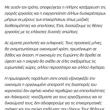
Με αυτόν τον τρόπο, αποφεύγεται η πλήρης κατάρρευση της
αγοράς εργασίας και η ενεργοποίηση άλλων δυσχερέστερων
μέτρων εκ μέρους των επιχειρήσεων, όπως μαζικές
διαθεσιμότητες και απολύσεις. Έτσι, διασώζουμε τις θέσεις
εργασίας με τις ελάχιστες δυνατές απώλειες.
Ας είμαστε ρεαλιστές και ειλικρινείς. Τους προσεχείς μήνες,
θα αντιμετωπίσουμε οικονομική κρίση, πρωτόγνωρη σε
βάθος και έκταση. Η οικονομία της Ευρώπης θα βρεθεί σε
ύφεση και η ανεργία θα ανέβει σε όλες ανεξαιρέτως τις
ευρωπαϊκές χώρες, αλλού περισσότερο και αλλού λιγότερο.
Η πρωτοφανής παράλυση στην οποία εξαναγκάζει την
οικονομία η οργανωμένη αποτροπή της διασποράς του
κορονοϊού δεν αφήνει κανένα περιθώριο για επιπολαιότητες
και λαϊκισμούς: νοιαζόμαστε για τους εργαζόμενους και τα
δικαιώματά τους, δεν αδιαφορούμε για τις επιχειρηματικές
ανάγκες και τον αγώνα επιβίωσης που δίνουν. Τους θέλουμε