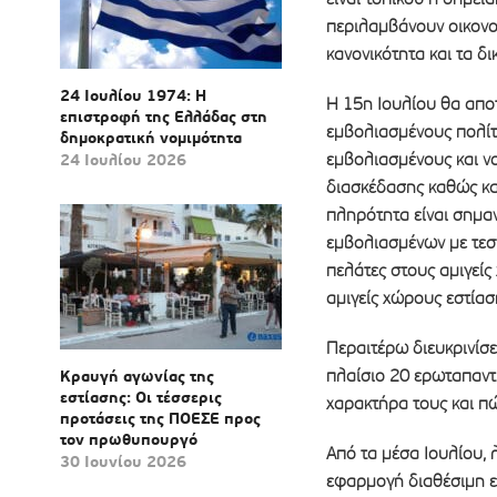
περιλαμβάνουν οικονομ
κανονικότητα και τα δ
24 Ιουλίου 1974: Η
Η 15η Ιουλίου θα αποτ
επιστροφή της Ελλάδας στη
εμβολιασμένους πολίτε
δημοκρατική νομιμότητα
εμβολιασμένους και νο
24 Ιουλίου 2026
διασκέδασης καθώς και
πληρότητα είναι σημα
εμβολιασμένων με τεστ
πελάτες στους αμιγεί
αμιγείς χώρους εστίαση
Περαιτέρω διευκρινίσε
πλαίσιο 20 ερωταπαντ
Κραυγή αγωνίας της
εστίασης: Οι τέσσερις
χαρακτήρα τους και π
προτάσεις της ΠΟΕΣΕ προς
τον πρωθυπουργό
Από τα μέσα Ιουλίου, 
30 Ιουνίου 2026
εφαρμογή διαθέσιμη ε