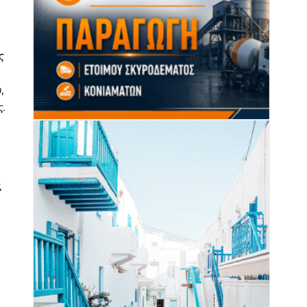
ς
,
.
,