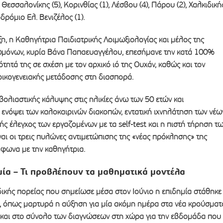
, Θεσσαλονίκης (5), Κορινθίας (1), Λέσβου (4), Πάρου (2), Χαλκιδική
δρόμιο Ελ. Βενιζέλος (1).
ξη, η Καθηγήτρια Παιδιατρικής Λοιμωξιολογίας και μέλος της
μόνων, κυρία Βάνα Παπαευαγγέλου, επεσήμανε την κατά 100%
τητά της σε σχέση με τον αρχικό ιό της Ουχάν, καθώς και τον
οικογενειακής μετάδοσης στη διασπορά.
βολιαστικής κάλυψης στις ηλικίες άνω των 50 ετών και
ενόψει των καλοκαιρινών διακοπών, εντατική ιχνηλάτηση των νέω
ς έλεγχος των εργαζομένων με τα self-test και η πιστή τήρηση τ
αι οι τρεις πυλώνες αντιμετώπισης της «νέας πρόκλησης» της
φωνα με την καθηγήτρια.
μία – Τι προβλέπουν τα μαθηματικά μοντέλα
ικής πορείας που σημείωσε μέσα στον Ιούνιο η επιδημία στάθηκε
 όπως μαρτυρά η αύξηση για μία ακόμη ημέρα στα νέα κρούσματ
ά και στο σύνολο των διαγνώσεων στη χώρα για την εβδομάδα που