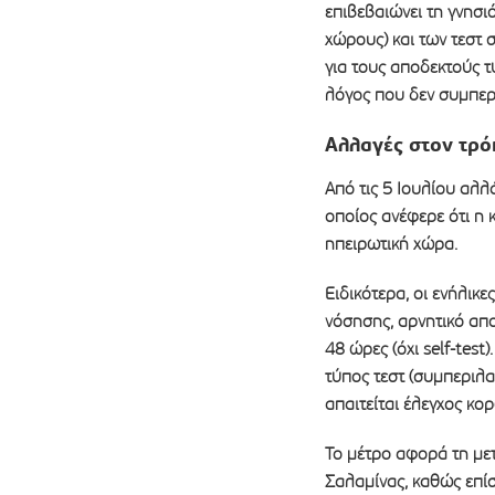
επιβεβαιώνει τη γνησι
χώρους) και των τεστ σ
για τους αποδεκτούς τ
λόγος που δεν συμπερι
Αλλαγές στον τρό
Από τις 5 Ιουλίου αλλ
οποίος ανέφερε ότι η κ
ηπειρωτική χώρα.
Ειδικότερα, οι ενήλικ
νόσησης, αρνητικό αποτ
48 ώρες (όχι self-test
τύπος τεστ (συμπεριλα
απαιτείται έλεγχος κο
Το μέτρο αφορά τη μετ
Σαλαμίνας, καθώς επίσ