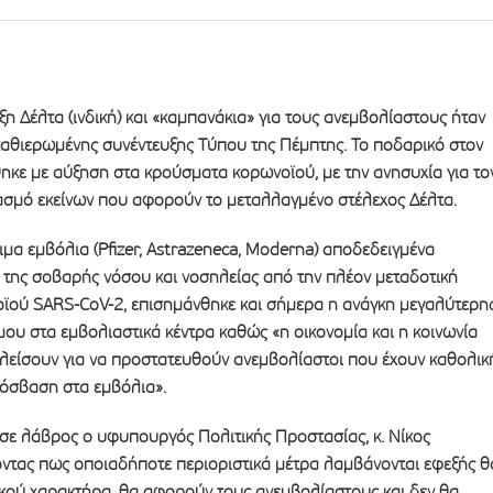
ξη Δέλτα (ινδική) και «καμπανάκια» για τους ανεμβολίαστους ήταν
καθιερωμένης συνέντευξης Tύπου της Πέμπτης. Το ποδαρικό στον
ηκε με αύξηση στα κρούσματα κορωνοϊού, με την ανησυχία για το
μό εκείνων που αφορούν το μεταλλαγμένο στέλεχος Δέλτα.
ιμα εμβόλια (Pfizer, Astrazeneca, Moderna) αποδεδειγμένα
 της σοβαρής νόσου και νοσηλείας από την πλέον μεταδοτική
ϊού SARS-CoV-2, επισημάνθηκε και σήμερα η ανάγκη μεγαλύτερη
ου στα εμβολιαστικά κέντρα καθώς «η οικονομία και η κοινωνία
κλείσουν για να προστατευθούν ανεμβολίαστοι που έχουν καθολικ
όσβαση στα εμβόλια».
ε λάβρος ο υφυπουργός Πολιτικής Προστασίας, κ. Νίκος
οντας πως οποιαδήποτε περιοριστικά μέτρα λαμβάνονται εφεξής θ
ακού χαρακτήρα, θα αφορούν τους ανεμβολίαστους και δεν θα