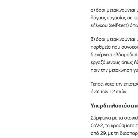
α) όσοι μετακινούνται
λόγους εργασίας σε κ
ελέγχου (self-test) όπ
β) όσοι μετακινούνται
πορθμεία που συνδέου
διενέργεια εβδομαδιαίο
εργαζόμενους όπως ήδη
πριν την μετακίνηση γ
Τέλος, κατά την επιστρ
άνω των 12 ετών.
Υπερδιπλασιάστηκ
Σύμφωνα με τα στοιχεί
CoV-2, τα κρούσματα 
από 29, με τη διασπορά