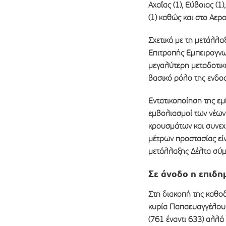
Αχαΐας (1), Εύβοιας (1)
(1) καθώς και στο Αερο
Σχετικά με τη μετάλλα
Επιτροπής Εμπειρογνω
μεγαλύτερη μεταδοτικό
βασικό ρόλο της ενδο
Εντατικοποίηση της εμ
εμβολιασμοί των νέων 
κρουσμάτων και συνεχή
μέτρων προστασίας είν
μετάλλαξης Δέλτα σύμ
Σε άνοδο η επιδη
Στη διακοπή της καθοδ
κυρία Παπαευαγγέλου,
(761 έναντι 633) αλλ