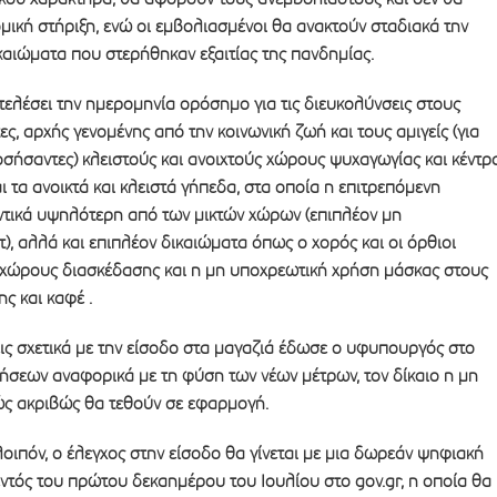
ική στήριξη, ενώ οι εμβολιασμένοι θα ανακτούν σταδιακά την
ικαιώματα που στερήθηκαν εξαιτίας της πανδημίας.
ελέσει την ημερομηνία ορόσημο για τις διευκολύνσεις στους
ς, αρχής γενομένης από την κοινωνική ζωή και τους αμιγείς (για
σήσαντες) κλειστούς και ανοιχτούς χώρους ψυχαγωγίας και κέντρ
 τα ανοικτά και κλειστά γήπεδα, στα οποία η επιτρεπόμενη
ντικά υψηλότερη από των μικτών χώρων (επιπλέον μη
), αλλά και επιπλέον δικαιώματα όπως ο χορός και οι όρθιοι
ς χώρους διασκέδασης και η μη υποχρεωτική χρήση μάσκας στους
ς και καφέ .
ις σχετικά με την είσοδο στα μαγαζιά έδωσε ο υφυπουργός στο
ήσεων αναφορικά με τη φύση των νέων μέτρων, τον δίκαιο η μη
ώς ακριβώς θα τεθούν σε εφαρμογή.
λοιπόν, ο έλεγχος στην είσοδο θα γίνεται με μια δωρεάν ψηφιακή
ντός του πρώτου δεκαημέρου του Ιουλίου στο gov.gr, η οποία θα