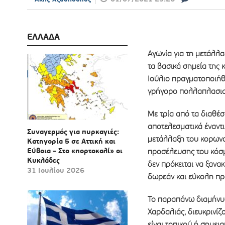
ΕΛΛΑΔΑ
Αγωνία για τη μετάλλα
τα βασικά σημεία της 
Ιούλιο πραγματοποιήθ
γρήγορο πολλαπλασιασ
Με τρία από τα διαθέσ
αποτελεσματικά έναντι
Συναγερμός για πυρκαγιές:
μετάλλαξη του κορωνο
Κατηγορία 5 σε Αττική και
Εύβοια – Στο «πορτοκαλί» οι
προσέλευσης του κόσμ
Κυκλάδες
δεν πρόκειται να ξανα
31 Ιουλίου 2026
δωρεάν και εύκολη πρ
Το παραπάνω διαμήνυσ
Χαρδαλιάς, διευκρινίζ
είναι τοπικού ή σημει