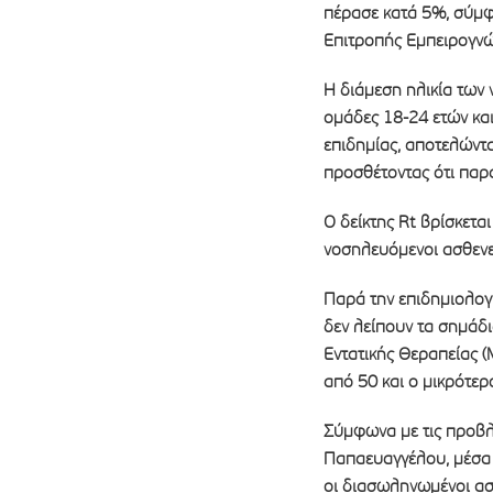
πέρασε κατά 5%, σύμφ
Επιτροπής Εμπειρογνώμ
Η διάμεση ηλικία των 
ομάδες 18-24 ετών και
επιδημίας, αποτελώντ
προσθέτοντας ότι παρα
Ο δείκτης Rt βρίσκεται
νοσηλευόμενοι ασθενεί
Παρά την επιδημιολογ
δεν λείπουν τα σημάδ
Εντατικής Θεραπείας (
από 50 και ο μικρότερ
Σύμφωνα με τις προβλ
Παπαευαγγέλου, μέσα 
οι διασωληνωμένοι ασθ