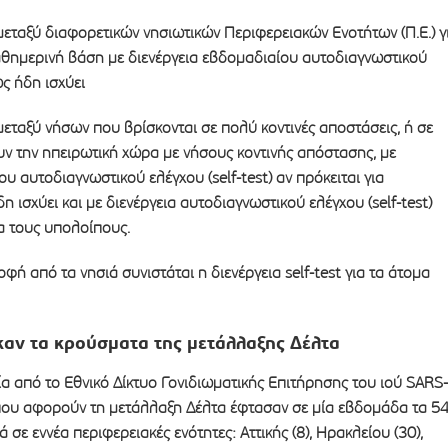
 μεταξύ διαφορετικών νησιωτικών Περιφερειακών Ενοτήτων (Π.Ε.) γ
αθημερινή βάση με διενέργεια εβδομαδιαίου αυτοδιαγνωστικού
ως ήδη ισχύει
 μεταξύ νήσων που βρίσκονται σε πολύ κοντινές αποστάσεις, ή σε
ν την ηπειρωτική χώρα με νήσους κοντινής απόστασης, με
υ αυτοδιαγνωστικού ελέγχου (self-test) αν πρόκειται για
 ισχύει και με διενέργεια αυτοδιαγνωστικού ελέγχου (self-test)
ια τους υπολοίπους.
οφή από τα νησιά συνιστάται η διενέργεια self-test για τα άτομα
αν τα κρούσματα της μετάλλαξης Δέλτα
α από το Eθνικό Δίκτυο Γονιδιωματικής Επιτήρησης του ιού SARS-
που αφορούν τη μετάλλαξη Δέλτα έφτασαν σε μία εβδομάδα τα 5
 σε εννέα περιφερειακές ενότητες: Αττικής (8), Ηρακλείου (30),