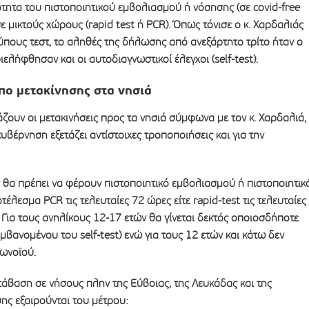
ότητα του πιστοποιητικού εμβολιασμού ή νόσησης (σε covid-free
ε μικτούς χώρους (rapid test ή PCR). Όπως τόνισε ο κ. Χαρδαλιάς
ύπους τεστ, το αληθές της δήλωσης από ανεξάρτητο τρίτο ήταν ο
ελήφθησαν και οι αυτοδιαγνωστικοί έλεγχοι (self-test).
πο μετακίνησης στα νησιά
άζουν οι μετακινήσεις προς τα νησιά σύμφωνα με τον κ. Χαρδαλιά,
υβέρνηση εξετάζει αντίστοιχες τροποποιήσεις και για την
ες θα πρέπει να φέρουν πιστοποιητικό εμβολιασμού ή πιστοποιητικ
έλεσμα PCR τις τελευταίες 72 ώρες είτε rapid-test τις τελευταίες
). Για τους ανηλίκους 12-17 ετών θα γίνεται δεκτός οποιοσδήποτε
μβανομένου του self-test) ενώ για τους 12 ετών και κάτω δεν
ρωνοϊού.
άβαση σε νήσους πλην της Εύβοιας, της Λευκάδας και της
ης εξαιρούνται του μέτρου: