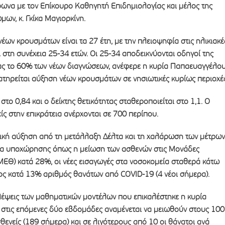
ωνα με τον Επίκουρο Καθηγητή Επιδημιολογίας και μέλος της
ων, κ. Γκίκα Μαγιορκίνη.
νέων κρουσμάτων είναι τα 27 έτη, με την πλειοψηφία στις ηλικιακέ
 στη συνέχεια 25-34 ετών. Οι 25-34 αποδεικνύονται οδηγοί της
ας το 60% των νέων διαγνώσεων, ανέφερε η κυρία Παπαευαγγέλου
τηρείται αύξηση νέων κρουσμάτων σε νησιωτικές κυρίως περιοχές
 στο 0,84 και ο δείκτης θετικότητας σταθεροποιείται στο 1,1. Ο
ς στην επικράτεια ανέρχονται σε 700 περίπου.
ική αύξηση από τη μετάλλαξη Δέλτα και τη χαλάρωση των μέτρων
ια υποχώρησης όπως η μείωση των ασθενών στις Μονάδες
ΜΕΘ) κατά 28%, οι νέες εισαγωγές στα νοσοκομεία σταθερά κάτω
ος κατά 13% αριθμός θανάτων από COVID-19 (4 νέοι σήμερα).
έψεις των μαθηματικών μοντέλων που επικαλέστηκε η κυρία
στις επόμενες δύο εβδομάδες αναμένεται να μειωθούν στους 100
ενείς (189 σήμερα) και σε λιγότερους από 10 οι θάνατοι ανά