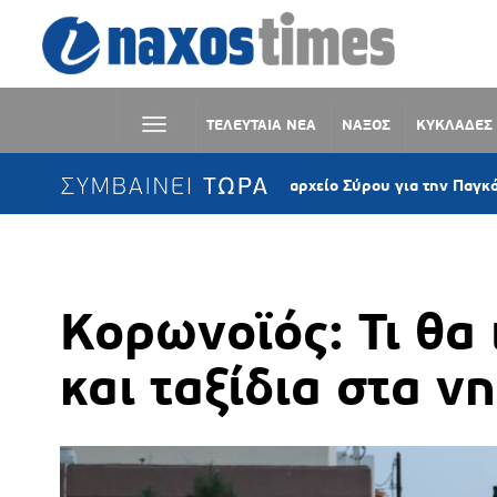
ΤΕΛΕΥΤΑΙΑ ΝΕΑ
ΝΑΞΟΣ
ΚΥΚΛΑΔΕΣ
ΣΥΜΒΑΙΝΕΙ ΤΩΡΑ
Στα «μοβ» το Δημαρχείο Σύρου για την Παγκόσμια Ημέρ
Κορωνοϊός: Τι θα 
και ταξίδια στα ν