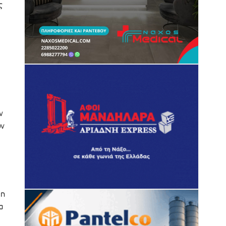
ς
ν
ων
 η
α