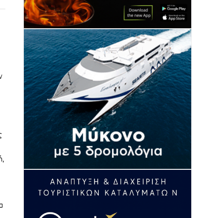
ν
ς
ή,
α