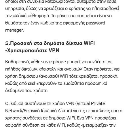
οποίοι στη συνέχεια καταχωρίζονται αυτόματα στην κάθε
υπηρεσία, δίχως να χρειάζεται ο χρήστης να πληκτρολογεί
τον κωδικό κάθε φορά. Το μόνο που απαιτείται είναι να
θυμάστε τον έναν κωδικό της εφαρμογής password
manager.
5.Προσοχή στα δημόσια δίκτυα WiFi
-Χρησιμοποιήστε VPN
Καθημερινά, κάθε smartphone μπορεί να συνδέεται σε
πλήθος δικτύων, κλειστών και ανοικτών. Οταν πρόκειται για
χρήση δημόσιου (ανοικτού) WiFi τότε χρειάζεται προσοχή,
καθώς από εκεί «περνούν» τα ευαίσθητα προσωπικά
δεδομένα του χρήστη.
Οι ειδικοί συστήνουν τη χρήση VPN (Virtual Private
Network/Εικονικό Ιδιωτικό Δίκτυο) για τις περιπτώσεις που ο
χρήστης συνδέεται σε δημόσιο WiFi. Ενα VPN προσφέρει
ασφαλή σύνδεση σε κάθε WiFi, καθώς «μεταμφιέζει» την