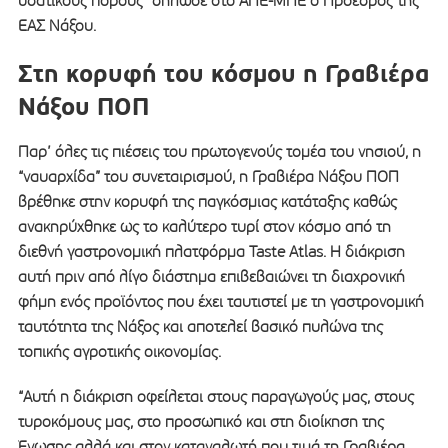
υδατικούς πόρους” δήλωσε στο ΑΠΕ-ΜΠΕ ο Πρόεδρος της
ΕΑΣ Νάξου.
Στη κορυφή του κόσμου η Γραβιέρα
Νάξου ΠΟΠ
Παρ’ όλες τις πιέσεις του πρωτογενούς τομέα του νησιού, η
“ναυαρχίδα” του συνεταιρισμού, η Γραβιέρα Νάξου ΠΟΠ
βρέθηκε στην κορυφή της παγκόσμιας κατάταξης καθώς
ανακηρύχθηκε ως το καλύτερο τυρί στον κόσμο από τη
διεθνή γαστρονομική πλατφόρμα Taste Atlas. Η διάκριση
αυτή πριν από λίγο διάστημα επιβεβαιώνει τη διαχρονική
φήμη ενός προϊόντος που έχει ταυτιστεί με τη γαστρονομική
ταυτότητα της Νάξος και αποτελεί βασικό πυλώνα της
τοπικής αγροτικής οικονομίας.
“Αυτή η διάκριση οφείλεται στους παραγωγούς μας, στους
τυροκόμους μας, στο προσωπικό και στη διοίκηση της
Ένωσης αλλά και στον καταναλωτή που τιμά τη Γραβιέρα