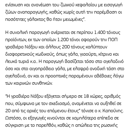
ενίσχυση και ανανέωση του ζωικού κεφαλαίου με εισαγωγή
ζώων αναπαραγωγής, καθώς χωρίς αυτή την παρέμβαση οι
ποσότητες γάλακτος θα ήταν μειωμένες”.
Η συνολική παραγωγή ανέρχεται σε περίπου 1.400 τόνους
προϊόντων, εκ των οποίων 1.200 τόνοι αφορούν την ΠΟΠ
γραβιέρα Νάξου και άλλους 200 τόνους καλύπτουν
διαφορετικούς κωδικούς, όπως γάλα, γιαούρτι, κίτρινα και
λευκά τυριά κ.α.. Η παραγωγή βασίζεται τόσο στο αγελαδινό
όσο και στο αιγοπρόβειο γάλα, με ελαφρά ανοδική τάση στο
αγελαδινό, αν και οι προοπτικές παραμένουν αβέβαιες λόγω
των καιρικών συνθηκών.
“Η γραβιέρα Νάξου εξάγεται σήμερα σε 18 χώρες, αριθμός
που, σύμφωνα με τον σχεδιασμό, αναμένεται να αυξηθεί σε
20 από τις αρχές του επόμενου έτους” τόνισε ο κ. Καπούνης.
Ωστόσο, οι εξαγωγές κινούνται σε χαμηλότερα επίπεδα σε
σύγκριση με το παρελθόν, καθώς η απώλεια της ρωσικής