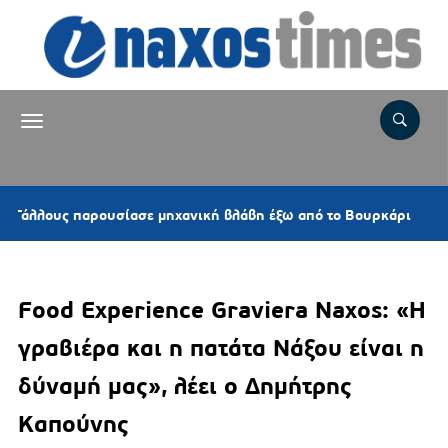
9 ώρες 
ς παρουσίασε μηχανική βλάβη έξω από το Βουρκάρι
Food Experience Graviera Naxos: «Η
γραβιέρα και η πατάτα Νάξου είναι η
δύναμή μας», λέει ο Δημήτρης
Καπούνης