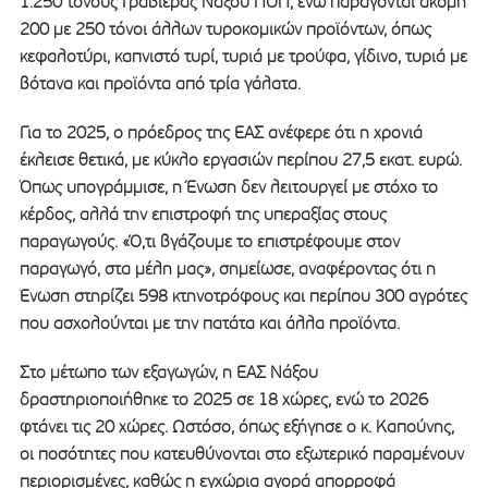
1.250 τόνους Γραβιέρας Νάξου ΠΟΠ, ενώ παράγονται ακόμη
200 με 250 τόνοι άλλων τυροκομικών προϊόντων, όπως
κεφαλοτύρι, καπνιστό τυρί, τυριά με τρούφα, γίδινο, τυριά με
βότανα και προϊόντα από τρία γάλατα.
Για το 2025, ο πρόεδρος της ΕΑΣ ανέφερε ότι η χρονιά
έκλεισε θετικά, με κύκλο εργασιών περίπου 27,5 εκατ. ευρώ.
Όπως υπογράμμισε, η Ένωση δεν λειτουργεί με στόχο το
κέρδος, αλλά την επιστροφή της υπεραξίας στους
παραγωγούς. «Ό,τι βγάζουμε το επιστρέφουμε στον
παραγωγό, στα μέλη μας», σημείωσε, αναφέροντας ότι η
Ένωση στηρίζει 598 κτηνοτρόφους και περίπου 300 αγρότες
που ασχολούνται με την πατάτα και άλλα προϊόντα.
Στο μέτωπο των εξαγωγών, η ΕΑΣ Νάξου
δραστηριοποιήθηκε το 2025 σε 18 χώρες, ενώ το 2026
φτάνει τις 20 χώρες. Ωστόσο, όπως εξήγησε ο κ. Καπούνης,
οι ποσότητες που κατευθύνονται στο εξωτερικό παραμένουν
περιορισμένες, καθώς η εγχώρια αγορά απορροφά