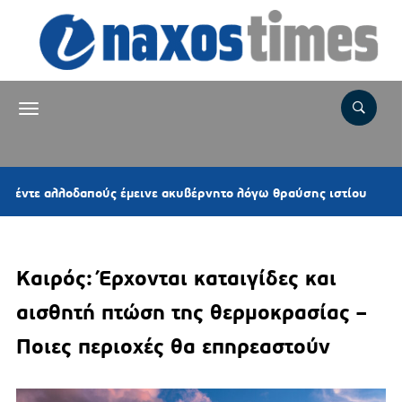
26 λεπτά 
οδαπούς έμεινε ακυβέρνητο λόγω θραύσης ιστίου
Καιρός: Έρχονται καταιγίδες και
αισθητή πτώση της θερμοκρασίας –
Ποιες περιοχές θα επηρεαστούν