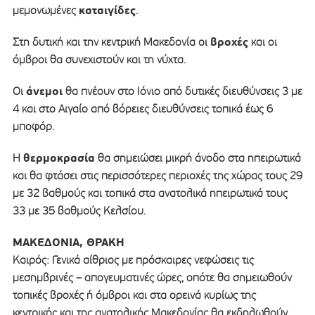
καταιγίδες
μεμονωμένες
.
βροχές
Στη δυτική και την κεντρική Μακεδονία οι
και οι
όμβροι θα συνεχιστούν και τη νύχτα.
άνεμοι
Οι
θα πνέουν στο Ιόνιο από δυτικές διευθύνσεις 3 με
4 και στο Αιγαίο από βόρειες διευθύνσεις τοπικά έως 6
μποφόρ.
θερμοκρασία
Η
θα σημειώσει μικρή άνοδο στα ηπειρωτικά
και θα φτάσει στις περισσότερες περιοχές της χώρας τους 29
με 32 βαθμούς και τοπικά στα ανατολικά ηπειρωτικά τους
33 με 35 βαθμούς Κελσίου.
ΜΑΚΕΔΟΝΙΑ, ΘΡΑΚΗ
Καιρός: Γενικά αίθριος με πρόσκαιρες νεφώσεις τις
μεσημβρινές – απογευματινές ώρες, οπότε θα σημειωθούν
τοπικές βροχές ή όμβροι και στα ορεινά κυρίως της
κεντρικής και της ανατολικής Μακεδονίας θα εκδηλωθούν