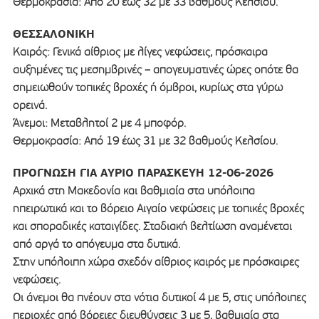
Θερμοκρασία: Από 20 έως 32 με 33 βαθμούς Κελσίου.
ΘΕΣΣΑΛΟΝΙΚΗ
Καιρός: Γενικά αίθριος με λίγες νεφώσεις, πρόσκαιρα
αυξημένες τις μεσημβρινές – απογευματινές ώρες οπότε θα
σημειωθούν τοπικές βροχές ή όμβροι, κυρίως στα γύρω
ορεινά.
Άνεμοι: Μεταβλητοί 2 με 4 μποφόρ.
Θερμοκρασία: Από 19 έως 31 με 32 βαθμούς Κελσίου.
ΠΡΟΓΝΩΣΗ ΓΙΑ ΑΥΡΙΟ ΠΑΡΑΣΚΕΥΗ 12-06-2026
Αρχικά στη Μακεδονία και βαθμιαία στα υπόλοιπα
ηπειρωτικά και το βόρειο Αιγαίο νεφώσεις με τοπικές βροχές
και σποραδικές καταιγίδες. Σταδιακή βελτίωση αναμένεται
από αργά το απόγευμα στα δυτικά.
Στην υπόλοιπη χώρα σχεδόν αίθριος καιρός με πρόσκαιρες
νεφώσεις.
Οι άνεμοι θα πνέουν στα νότια δυτικοί 4 με 5, στις υπόλοιπες
περιοχές από βόρειες διευθύνσεις 3 με 5, βαθμιαία στα