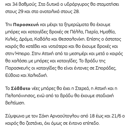
και 34 βαθμούς. Στα δυτικά ο υδράργυρος θα σταματήσει
στους 29 και στα ανατολικά στους 28.
Παρασκευή
Την
και μέχρι τα ξημερώματα θα έχουμε
μπόρες και καταιγίδες βροχές σε Πέλλα, Πιερία, Ημαθία,
Κιλκίς, Δράμα, Καβάλα και Θεσσαλονίκη. Επίσης ο άστατος
καιρός θα κατέβει και νοτιότερα και θα έχουμε βροχές και
στην Ήπειρο. Στην Αττική από το μεσημέρι και μετά ο καιρός
θα χαλάσει με μπόρες και καταιγίδες. Το βράδυ της
Παρασκευής οι καταιγίδες θα είναι έντονες σε Σποράδες,
Εύβοια και Χαλκιδική.
Σάββατο
Το
νέες μπόρες θα έχει η Στερεά, η Αττική και η
Πελοπόννησος, ενώ από το βράδυ θα έχουμε σταδιακή
βελτίωση.
Σύμφωνα με τον Σάκη Αρναούτογλου από 18 έως και 21/6 ο
καιρός θα ζεστάνει, όχι όμως σε έντονο επίπεδο.