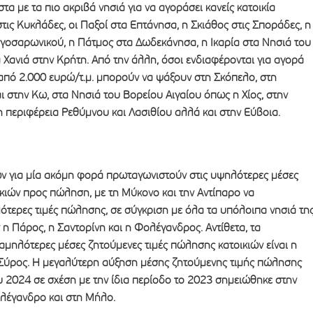
τα με τα πιο ακριβά νησιά για να αγοράσει κανείς κατοικία
ις Κυκλάδες, οι Παξοί στα Επτάνησα, η Σκιάθος στις Σποράδες, η
ργοσαρωνικού, η Πάτμος στα Δωδεκάνησα, η Ικαρία στα Νησιά του
α Χανιά στην Κρήτη. Από την άλλη, όσοι ενδιαφέρονται για αγορά
 από 2.000 ευρώ/τ.μ. μπορούν να ψάξουν στη Σκόπελο, στη
ι στην Κω, στα Νησιά του Βορείου Αιγαίου όπως η Χίος, στην
 περιφέρεια Ρεθύμνου και Λασιθίου αλλά και στην Εύβοια.
ν για μία ακόμη φορά πρωταγωνιστούν στις υψηλότερες μέσες
ικιών προς πώληση, με τη Μύκονο και την Αντίπαρο να
ότερες τιμές πώλησης, σε σύγκριση με όλα τα υπόλοιπα νησιά τη
 Πάρος, η Σαντορίνη και η Φολέγανδρος. Αντίθετα, τα
αμηλότερες μέσες ζητούμενες τιμές πώλησης κατοικιών είναι η
η Σύρος. Η μεγαλύτερη αύξηση μέσης ζητούμενης τιμής πώλησης
υ 2024 σε σχέση με την ίδια περίοδο το 2023 σημειώθηκε στην
ολέγανδρο και στη Μήλο.