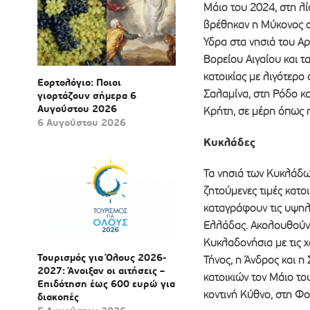
Μάιο του 2024, στη λίσ
βρέθηκαν η Μύκονος στ
Ύδρα στα νησιά του Α
Βορείου Αιγαίου και τ
κατοικίας με λιγότερο
Εορτολόγιο: Ποιοι
Σαλαμίνα, στη Ρόδο κα
γιορτάζουν σήμερα 6
Αυγούστου 2026
Κρήτη, σε μέρη όπως η
6 Αυγούστου 2026
Κυκλάδες
Τα νησιά των Κυκλάδω
ζητούμενες τιμές κατο
καταγράφουν τις υψηλ
Ελλάδας. Ακολουθούν η
Κυκλαδονήσια με τις χ
Τουρισμός για Όλους 2026-
Τήνος, η Άνδρος και 
2027: Άνοιξαν οι αιτήσεις –
κατοικιών τον Μάιο το
Επιδότηση έως 600 ευρώ για
κοντινή Κύθνο, στη Φ
διακοπές