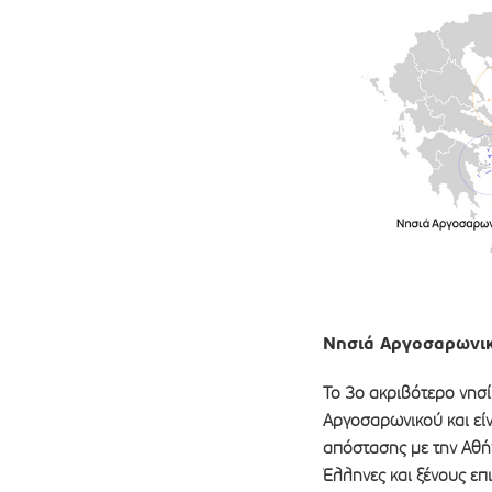
Νησιά Αργοσαρωνι
Το 3ο ακριβότερο νησί
Αργοσαρωνικού και είν
απόστασης με την Αθή
Έλληνες και ξένους επ