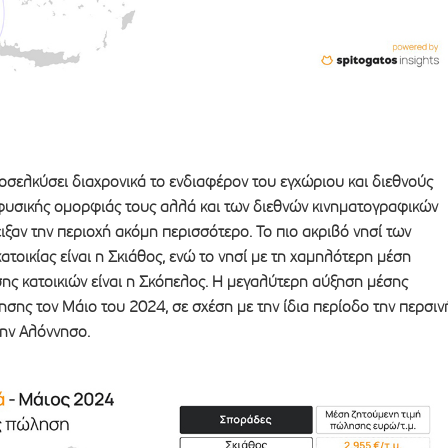
σελκύσει διαχρονικά το ενδιαφέρον του εγχώριου και διεθνούς
υσικής ομορφιάς τους αλλά και των διεθνών κινηματογραφικών
αν την περιοχή ακόμη περισσότερο. Το πιο ακριβό νησί των
τοικίας είναι η Σκιάθος, ενώ το νησί με τη χαμηλότερη μέση
ης κατοικιών είναι η Σκόπελος. Η μεγαλύτερη αύξηση μέσης
σης τον Μάιο του 2024, σε σχέση με την ίδια περίοδο την περσιν
την Αλόννησο.