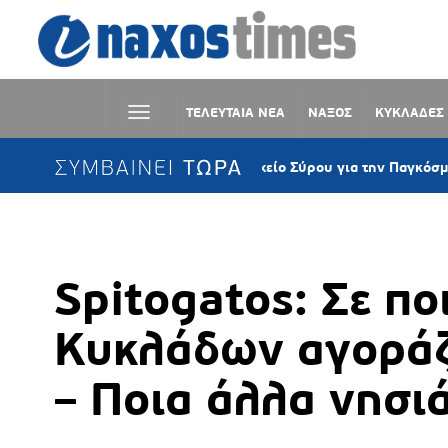
ΤΕΛΕΥΤΑΙΑ ΝΕΑ
ΝΑΞΟΣ
ΚΥΚΛΑΔΕΣ
ΣΥΜΒΑΙΝΕΙ ΤΩΡΑ
Στα «μοβ» το Δημαρχείο Σύρου για την Παγκόσμια Ημέρα Εν
Spitogatos: Σε πο
Κυκλάδων αγοράζο
– Ποια άλλα νησιά