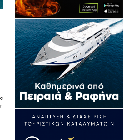
τα
τη