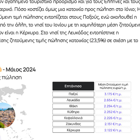
ν αγαπημένο τουριστικό προορισμό και για τους Έλληνες και του
τερικό. Πόσο κοστίζει όμως μια κατοικία προς πώληση στο Ιόνιο; 
μενη τιμή πώλησης εντοπίζεται στους Παξούς, ενώ ακολουθεί η
Από την άλλη, το νησί του Ιονίου με τη χαμηλότερη μέση ζητούμεν
ν είναι η Κέρκυρα. Στο νησί της Λευκάδας εντοπίστηκε η
σης ζητούμενης τιμής πώλησης κατοικίας (23,5%) σε σχέση με το