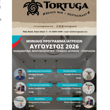
ς
Η
η