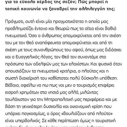
για το εύκολο κέρδος της σεζόν; Πώς μπορεί η
τοπική κοινωνία να ξαναβρεί την αλληλεγγύη της;
Πράγματι, αυτή είναι μία πραγματικότητα η οποία μας
προβληματίζει έντονα και θεωρώ πως τα αίτια είναι βαθιά
πνευματικά. Όσο ο άνθρωπος απομακρύνεται από την σχέση
του με τον Θεό αναπόφευκτα απομακρύνεται και από τη
σχέση με τους συνανθρώπους του αφού, όπως μας διδάσκει
και ο Ευαγγελικός λόγος, τον Θεό τον συναντάμε στα
πρόσωπα των αδελφών μας των ελαχίστων. Και φυσικά όταν
απουσιάζουν τα πνευματικά κριτήρια, ο πλούτος και η
σωστή διαχείρισή του καθίσταται πολύ δύσκολη υπόθεση.
Βέβαια, οφείλω να πω πως ναι μεν ο τουρισμός επιφέρει
εισροή χρημάτων στα νησιά μας αλλά, μιλώντας
τουλάχιστον για την Μητροπολιτική μας περιφέρεια και με
βάση τη γενικότερη δυσκολία και οικονομική κρίση που
υπάρχει παγκοσμίως, ο όρος «βουλιάζουν από πλούτο»
είναι υπερβολικός. Σε κάθε περίπτωση όμως η τουριστική