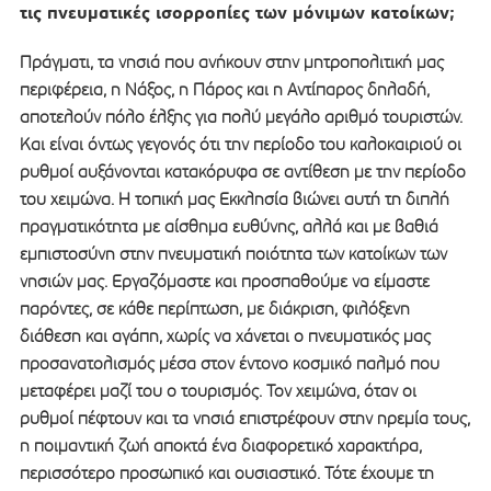
τις πνευματικές ισορροπίες των μόνιμων κατοίκων;
Πράγματι, τα νησιά που ανήκουν στην μητροπολιτική μας
περιφέρεια, η Νάξος, η Πάρος και η Αντίπαρος δηλαδή,
αποτελούν πόλο έλξης για πολύ μεγάλο αριθμό τουριστών.
Και είναι όντως γεγονός ότι την περίοδο του καλοκαιριού οι
ρυθμοί αυξάνονται κατακόρυφα σε αντίθεση με την περίοδο
του χειμώνα. Η τοπική μας Εκκλησία βιώνει αυτή τη διπλή
πραγματικότητα με αίσθημα ευθύνης, αλλά και με βαθιά
εμπιστοσύνη στην πνευματική ποιότητα των κατοίκων των
νησιών μας. Εργαζόμαστε και προσπαθούμε να είμαστε
παρόντες, σε κάθε περίπτωση, με διάκριση, φιλόξενη
διάθεση και αγάπη, χωρίς να χάνεται ο πνευματικός μας
προσανατολισμός μέσα στον έντονο κοσμικό παλμό που
μεταφέρει μαζί του ο τουρισμός. Τον χειμώνα, όταν οι
ρυθμοί πέφτουν και τα νησιά επιστρέφουν στην ηρεμία τους,
η ποιμαντική ζωή αποκτά ένα διαφορετικό χαρακτήρα,
περισσότερο προσωπικό και ουσιαστικό. Τότε έχουμε τη