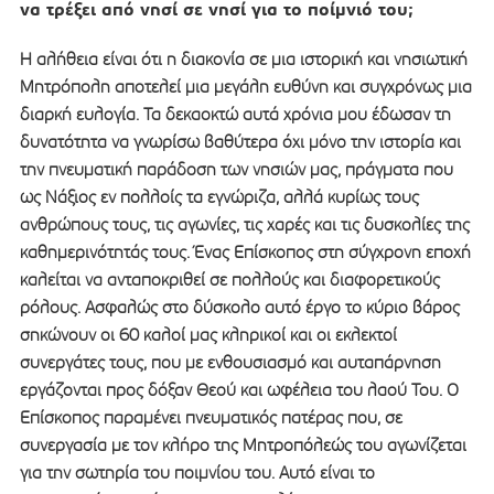
να τρέξει από νησί σε νησί για το ποίμνιό του;
Η αλήθεια είναι ότι η διακονία σε μια ιστορική και νησιωτική
Μητρόπολη αποτελεί μια μεγάλη ευθύνη και συγχρόνως μια
διαρκή ευλογία. Τα δεκαοκτώ αυτά χρόνια μου έδωσαν τη
δυνατότητα να γνωρίσω βαθύτερα όχι μόνο την ιστορία και
την πνευματική παράδοση των νησιών μας, πράγματα που
ως Νάξιος εν πολλοίς τα εγνώριζα, αλλά κυρίως τους
ανθρώπους τους, τις αγωνίες, τις χαρές και τις δυσκολίες της
καθημερινότητάς τους. Ένας Επίσκοπος στη σύγχρονη εποχή
καλείται να ανταποκριθεί σε πολλούς και διαφορετικούς
ρόλους. Ασφαλώς στο δύσκολο αυτό έργο το κύριο βάρος
σηκώνουν οι 60 καλοί μας κληρικοί και οι εκλεκτοί
συνεργάτες τους, που με ενθουσιασμό και αυταπάρνηση
εργάζονται προς δόξαν Θεού και ωφέλεια του λαού Του. Ο
Επίσκοπος παραμένει πνευματικός πατέρας που, σε
συνεργασία με τον κλήρο της Μητροπόλεώς του αγωνίζεται
για την σωτηρία του ποιμνίου του. Αυτό είναι το