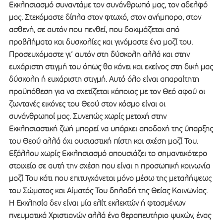
Εκκλησιασμό συναντάμε τον συνάνθρωπό μας, τον αδελφό
μας. Στεκόμαστε δίπλα στον φτωχό, στον ανήμπορο, στον
ασθενή, σε αυτόν που πενθεί, που δοκιμάζεται από
προβλήματα και δυσκολίες και γινόμαστε ένα μαζί του.
Προσευχόμαστε γι’ αυτόν στη δύσκολη αλλά και στην
ευχάριστη στιγμή του όπως θα κάνει και εκείνος στη δική μας
δύσκολη ή ευχάριστη στιγμή. Αυτό όλο είναι απαραίτητη
προϋπόθεση για να σχετίζεται κάποιος με τον Θεό αφού οι
ζωντανές εικόνες του Θεού στον κόσμο είναι οι
συνάνθρωποί μας. Συνεπώς χωρίς μετοχή στην
Εκκλησιαστική ζωή μπορεί να υπάρχει αποδοχή της ύπαρξης
του Θεού αλλά όχι ουσιαστική πίστη και σχέση μαζί Του.
Εξάλλου χωρίς Εκκλησιασμό απουσιάζει το σημαντικότερο
στοιχείο σε αυτή την σχέση που είναι η προσωπική κοινωνία
μαζί Του κάτι που επιτυγχάνεται μόνο μέσω της μεταλήψεως
του Σώματος και Αίματός Του δηλαδή της Θείας Κοινωνίας.
Η Εκκλησία δεν είναι μία ελίτ εκλεκτών ή φτασμένων
πνευματικά Χριστιανών αλλά ένα θεραπευτήριο ψυχών, ένας