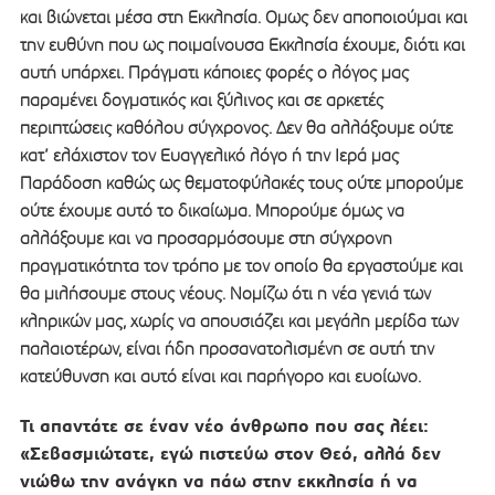
και βιώνεται μέσα στη Εκκλησία. Ομως δεν αποποιούμαι και
την ευθύνη που ως ποιμαίνουσα Εκκλησία έχουμε, διότι και
αυτή υπάρχει. Πράγματι κάποιες φορές ο λόγος μας
παραμένει δογματικός και ξύλινος και σε αρκετές
περιπτώσεις καθόλου σύγχρονος. Δεν θα αλλάξουμε ούτε
κατ’ ελάχιστον τον Ευαγγελικό λόγο ή την Ιερά μας
Παράδοση καθώς ως θεματοφύλακές τους ούτε μπορούμε
ούτε έχουμε αυτό το δικαίωμα. Μπορούμε όμως να
αλλάξουμε και να προσαρμόσουμε στη σύγχρονη
πραγματικότητα τον τρόπο με τον οποίο θα εργαστούμε και
θα μιλήσουμε στους νέους. Νομίζω ότι η νέα γενιά των
κληρικών μας, χωρίς να απουσιάζει και μεγάλη μερίδα των
παλαιοτέρων, είναι ήδη προσανατολισμένη σε αυτή την
κατεύθυνση και αυτό είναι και παρήγορο και ευοίωνο.
Τι απαντάτε σε έναν νέο άνθρωπο που σας λέει:
«Σεβασμιώτατε, εγώ πιστεύω στον Θεό, αλλά δεν
νιώθω την ανάγκη να πάω στην εκκλησία ή να