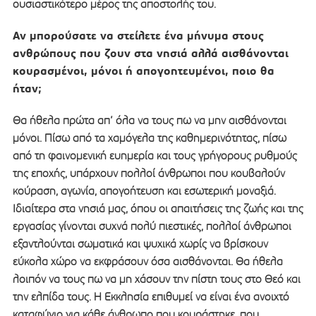
ουσιαστικότερο μέρος της αποστολής του.
Αν μπορούσατε να στείλετε ένα μήνυμα στους
ανθρώπους που ζουν στα νησιά αλλά αισθάνονται
κουρασμένοι, μόνοι ή απογοητευμένοι, ποιο θα
ήταν;
Θα ήθελα πρώτα απ’ όλα να τους πω να μην αισθάνονται
μόνοι. Πίσω από τα χαμόγελα της καθημερινότητας, πίσω
από τη φαινομενική ευημερία και τους γρήγορους ρυθμούς
της εποχής, υπάρχουν πολλοί άνθρωποι που κουβαλούν
κούραση, αγωνία, απογοήτευση και εσωτερική μοναξιά.
Ιδιαίτερα στα νησιά μας, όπου οι απαιτήσεις της ζωής και της
εργασίας γίνονται συχνά πολύ πιεστικές, πολλοί άνθρωποι
εξαντλούνται σωματικά και ψυχικά χωρίς να βρίσκουν
εύκολα χώρο να εκφράσουν όσα αισθάνονται. Θα ήθελα
λοιπόν να τους πω να μη χάσουν την πίστη τους στο Θεό και
την ελπίδα τους. Η Εκκλησία επιθυμεί να είναι ένα ανοιχτό
καταφύγιο για κάθε άνθρωπο που κουράστηκε, που