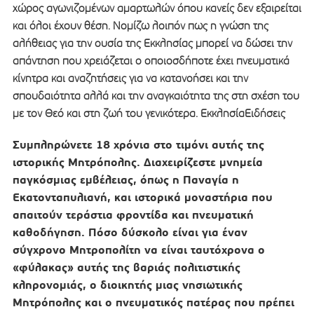
χώρος αγωνιζομένων αμαρτωλών όπου κανείς δεν εξαιρείται
και όλοι έχουν θέση. Νομίζω λοιπόν πως η γνώση της
αλήθειας για την ουσία της Εκκλησίας μπορεί να δώσει την
απάντηση που χρειάζεται ο οποιοσδήποτε έχει πνευματικά
κίνητρα και αναζητήσεις για να κατανοήσει και την
σπουδαιότητα αλλά και την αναγκαιότητα της στη σχέση του
με τον Θεό και στη ζωή του γενικότερα. ΕκκλησίαΕιδήσεις
Συμπληρώνετε 18 χρόνια στο τιμόνι αυτής της
ιστορικής Μητρόπολης. Διαχειρίζεστε μνημεία
παγκόσμιας εμβέλειας, όπως η Παναγία η
Εκατονταπυλιανή, και ιστορικά μοναστήρια που
απαιτούν τεράστια φροντίδα και πνευματική
καθοδήγηση. Πόσο δύσκολο είναι για έναν
σύγχρονο Μητροπολίτη να είναι ταυτόχρονα ο
«φύλακας» αυτής της βαριάς πολιτιστικής
κληρονομιάς, ο διοικητής μιας νησιωτικής
Μητρόπολης και ο πνευματικός πατέρας που πρέπει