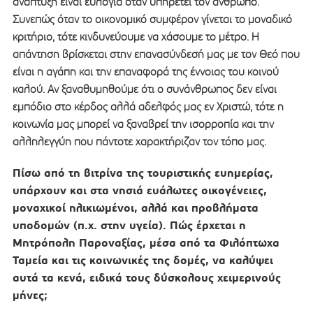
ανάπτυξη είναι ευλογία όταν υπηρετεί τον άνθρωπο.
Συνεπώς όταν το οικονομικό συμφέρον γίνεται το μοναδικό
κριτήριο, τότε κινδυνεύουμε να χάσουμε το μέτρο. Η
απάντηση βρίσκεται στην επανασύνδεσή μας με τον Θεό που
είναι η αγάπη και την επαναφορά της έννοιας του κοινού
καλού. Αν ξαναθυμηθούμε ότι ο συνάνθρωπος δεν είναι
εμπόδιο στο κέρδος αλλά αδελφός μας εν Χριστώ, τότε η
κοινωνία μας μπορεί να ξαναβρεί την ισορροπία και την
αλληλεγγύη που πάντοτε χαρακτήριζαν τον τόπο μας.
Πίσω από τη βιτρίνα της τουριστικής ευημερίας,
υπάρχουν και στα νησιά ευάλωτες οικογένειες,
μοναχικοί ηλικιωμένοι, αλλά και προβλήματα
υποδομών (π.χ. στην υγεία). Πώς έρχεται η
Μητρόπολη Παροναξίας, μέσα από τα Φιλόπτωχα
Ταμεία και τις κοινωνικές της δομές, να καλύψει
αυτά τα κενά, ειδικά τους δύσκολους χειμερινούς
μήνες;