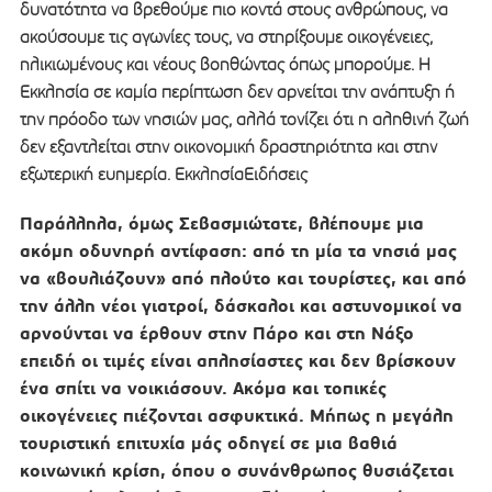
δυνατότητα να βρεθούμε πιο κοντά στους ανθρώπους, να
ακούσουμε τις αγωνίες τους, να στηρίξουμε οικογένειες,
ηλικιωμένους και νέους βοηθώντας όπως μπορούμε. Η
Εκκλησία σε καμία περίπτωση δεν αρνείται την ανάπτυξη ή
την πρόοδο των νησιών μας, αλλά τονίζει ότι η αληθινή ζωή
δεν εξαντλείται στην οικονομική δραστηριότητα και στην
εξωτερική ευημερία. ΕκκλησίαΕιδήσεις
Παράλληλα, όμως Σεβασμιώτατε, βλέπουμε μια
ακόμη οδυνηρή αντίφαση: από τη μία τα νησιά μας
να «βουλιάζουν» από πλούτο και τουρίστες, και από
την άλλη νέοι γιατροί, δάσκαλοι και αστυνομικοί να
αρνούνται να έρθουν στην Πάρο και στη Νάξο
επειδή οι τιμές είναι απλησίαστες και δεν βρίσκουν
ένα σπίτι να νοικιάσουν. Ακόμα και τοπικές
οικογένειες πιέζονται ασφυκτικά. Μήπως η μεγάλη
τουριστική επιτυχία μάς οδηγεί σε μια βαθιά
κοινωνική κρίση, όπου ο συνάνθρωπος θυσιάζεται