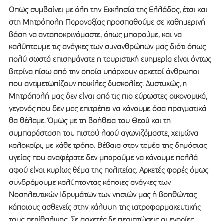
Οπως συμβαίνει με όλη την Εκκλησία της Ελλάδος, έτσι και
στη Μητρόπολη Παροναξίας προσπαθούμε σε καθημερινή
βάση να ανταποκρινόμαστε, όπως μπορούμε, και να
καλύπτουμε τις ανάγκες των συνανθρώπων μας διότι όπως
πολύ σωστά επισημάνατε η τουριστική ευημερία είναι όντως
βιτρίνα πίσω από την οποία υπάρχουν αρκετοί άνθρωποι
που αντιμετωπίζουν ποικίλες δυσκολίες. Δυστυχώς, η
Μητρόπολή μας δεν είναι από τις πιο εύρωστες οικονομικά,
γεγονός που δεν μας επιτρέπει να κάνουμε όσα πραγματικά
θα θέλαμε. Όμως με τη βοήθεια του Θεού και τη
συμπαράσταση του πιστού λαού αγωνιζόμαστε, χειμώνα
καλοκαίρι, με κάθε τρόπο. Βέβαια στον τομέα της δημόσιας
υγείας που αναφέρατε δεν μπορούμε να κάνουμε πολλά
αφού είναι κυρίως θέμα της πολιτείας. Αρκετές φορές όμως
συνδράμουμε καλύπτοντας κάποιες ανάγκες των
Νοσηλευτικών Ιδρυμάτων των νησιών μας ή βοηθώντας
κάποιους ασθενείς στην κάλυψη της ιατροφαρμακευτικής
τους περίθαλψης. Σε αρκετές δε περιπτώσεις οι ενορίες