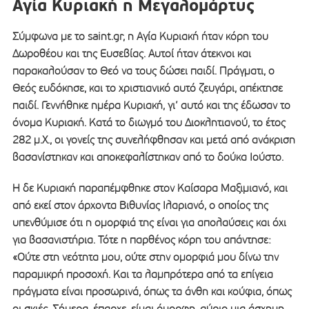
Αγία Κυριακή η Μεγαλομάρτυς
Σύμφωνα με το saint.gr, η Αγία Κυριακή ήταν κόρη του
Δωροθέου και της Ευσεβίας. Αυτοί ήταν άτεκνοι και
παρακαλούσαν το Θεό να τους δώσει παιδί. Πράγματι, ο
Θεός ευδόκησε, και το χριστιανικό αυτό ζευγάρι, απέκτησε
παιδί. Γεννήθηκε ημέρα Κυριακή, γι’ αυτό και της έδωσαν το
όνομα Κυριακή. Κατά το διωγμό του Διοκλητιανού, το έτος
282 μ.Χ., οι γονείς της συνελήφθησαν και μετά από ανάκριση
βασανίστηκαν και αποκεφαλίστηκαν από το δούκα Ιούστο.
Η δε Κυριακή παραπέμφθηκε στον Καίσαρα Μαξιμιανό, και
από εκεί στον άρχοντα Βιθυνίας Ιλαριανό, ο οποίος της
υπενθύμισε ότι η ομορφιά της είναι για απολαύσεις και όχι
για βασανιστήρια. Τότε η παρθένος κόρη του απάντησε:
«Ούτε στη νεότητα μου, ούτε στην ομορφιά μου δίνω την
παραμικρή προσοχή. Και τα λαμπρότερα από τα επίγεια
πράγματα είναι προσωρινά, όπως τα άνθη και κούφια, όπως
οι σκιές. Σήμερα, έπαρχε, είμαι όμορφη, αύριο μια άσχημη