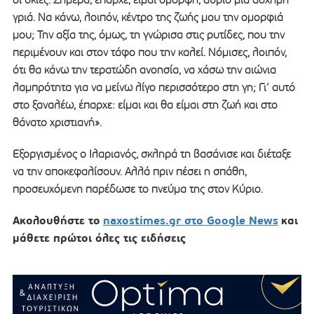
γριά. Να κάνω, λοιπόν, κέντρο της ζωής μου την ομορφιά
μου; Την αξία της, όμως, τη γνώρισα στις ρυτίδες, που την
περιμένουν και στον τάφο που την καλεί. Νόμισες, λοιπόν,
ότι θα κάνω την τερατώδη ανοησία, να χάσω την αιώνια
λαμπρότητα για να μείνω λίγο περισσότερο στη γη; Γι’ αυτό
στο ξαναλέω, έπαρχε: είμαι και θα είμαι στη ζωή και στο
θάνατο χριστιανή».
Εξοργισμένος ο Ιλαριανός, σκληρά τη βασάνισε και διέταξε
να την αποκεφαλίσουν. Αλλά πριν πέσει η σπάθη,
προσευχόμενη παρέδωσε το πνεύμα της στον Κύριο.
Ακολουθήστε το
naxostimes.gr στο Google News
και
μάθετε πρώτοι όλες τις ειδήσεις