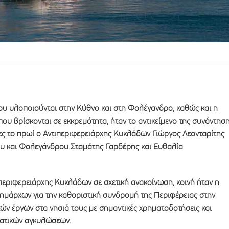
ου υλοποιούνται στην Κύθνο και στη Φολέγανδρο, καθώς και η
υ βρίσκονται σε εκκρεμότητα, ήταν το αντικείμενο της συνάντησ
ες το πρωί ο Αντιπεριφερειάρχης Κυκλάδων Γιώργος Λεονταρίτης
ου και Φολεγάνδρου Σταμάτης Γαρδέρης και Ευθαλία
περιφερειάρχης Κυκλάδων σε σχετική ανακοίνωση, κοινή ήταν η
ημάρχων για την καθοριστική συνδρομή της Περιφέρειας στην
ν έργων στα νησιά τους με σημαντικές χρηματοδοτήσεις και
ατικών αγκυλώσεων.