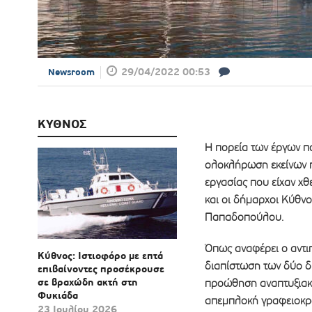
29/04/2022 00:53
Newsroom
ΚΥΘΝΟΣ
Η πορεία των έργων π
ολοκλήρωση εκείνων πο
εργασίας που είχαν χθ
και οι δήμαρχοι Κύθν
Παπαδοπούλου.
Όπως αναφέρει ο αντι
Κύθνος: Ιστιοφόρο με επτά
διαπίστωση των δύο δ
επιβαίνοντες προσέκρουσε
σε βραχώδη ακτή στη
προώθηση αναπτυξιακώ
Φυκιάδα
απεμπλοκή γραφειοκρ
23 Ιουλίου 2026