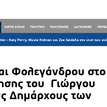
ΝΟΤΙΟ ΑΙΓΑΙΟ
ΠΟΛΙΤΙΚΗ
ΠΟΛΙΤΙΣΜΟΣ
ΔΑΓΚΩΝΙΕΣ
ΠΕΡΙ
3
rry, Nicole Kidman και Zoe Saldaña στο νησί των ανέμων
αι Φολεγάνδρου στο
τησης του Γιώργου
υς Δημάρχους των