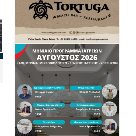
Μύκονος: Συνελήφθη
Έξοδος Αυγούστου: Γεμάτα
αστυνομικός για επικίνδυνη
αναχωρούν τα πλοία για τα
οδήγηση και απείθεια
νησιά του Αιγαίου