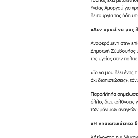
Γούλας έχει μετακινηθ
Υγείας Αμοργού για χρ
λειτουργία της ήδη υ
«Δεν αρκεί να μας λ
Αναφερόμενη στην επ
Δημοτική Σύμβουλος υπ
της υγείας στην πολιτε
«Το να μου λέει ένας 
όχι διαπιστώσεις», τόνι
Παράλληλα σημείωσε ό
άλλες διευκολύνσεις 
των μόνιμων αναγκών α
«Η νησιωτικότητα δ
Κλείνοντας, η κ. Ψυχο