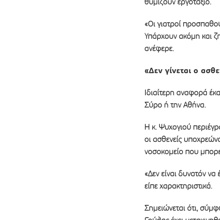
θυμίζουν εργοτάξιο.
«Οι γιατροί προσπαθού
Υπάρχουν ακόμη και ζ
ανέφερε.
«Δεν γίνεται ο ασθ
Ιδιαίτερη αναφορά έκα
Σύρο ή την Αθήνα.
Η κ. Ψυχογιού περιέγρ
οι ασθενείς υποχρεώνο
νοσοκομείο που μπορεί
«Δεν είναι δυνατόν να
είπε χαρακτηριστικά.
Σημειώνεται ότι, σύμφ