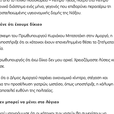
εί από το Γενικό Νοσοκομείο – Κέντρο Υγείας Νάξου στο Κέντρο
ονικό διάστημα ενός μήνα, γεγονός που επιβαρύνει περαιτέρω τη
ποστελεχωμένης υγειονομικής δομής της Νάξου.
ένε ότι έχουμε δίκιο»
ίσκεψη του Πρωθυπουργού Κυριάκου Μητσοτάκη στην Αμοργό, η
οστήριξε ότι οι κάτοικοι έχουν επανειλημμένα θέσει τα ζητήματα
ία.
πρωθυπουργός ότι έχω δίκιο δεν μου αρκεί. Χρειαζόμαστε λύσεις κ
σε.
τι ο Δήμος Αμοργού παρέχει οικονομικά κίνητρα, στέγαση και
για την προσέλκυση γιατρών, ωστόσο, όπως υποστήριξε, η κάλυψη
ποτελεί ευθύνη της πολιτείας.
εν μπορεί να μένει στα λόγια»
γιού υπογράμμισε ότι οι κάτοικοι των νησιών θα συνεχίσουν να