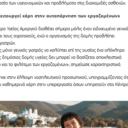
σία των υγειονομικών και προβλήματα στις διακομιδές ασθενών.
λειτουργεί χάρη στην αυταπάρνηση των εργαζομένων»
ρο Υγείας Αμοργού διαθέτει σήμερα μόλις έναν ειδικευμένο γενικ
και τους αγροτικούς, ενώ ο οργανισμός της δομής προβλέπει
γιατρών.
ας μόνο γενικός γιατρός να καλύπτει επί της ουσίας ένα ολόκληρο
ας δημόσιας δομής υγείας δεν μπορεί να βασίζεται αποκλειστικά
και το φιλότιμο των εργαζομένων», σημείωσε χαρακτηριστικά.
ε στην έλλειψη νοσηλευτικού προσωπικού, υπογραμμίζοντας ότ
αι καθημερινά χάρη στην υπερεργασία όσων υπηρετούν στο Κέντρ