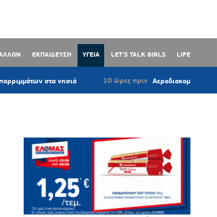
ΒΑΛΛΟΝ
ΕΚΠΑΙΔΕΥΣΗ
ΥΓΕΙΑ
LET’S TALK GIRLS
LIFE
10 ώρες πριν
 στα νησιά
Αεροδιακομιδές και διακομιδές 