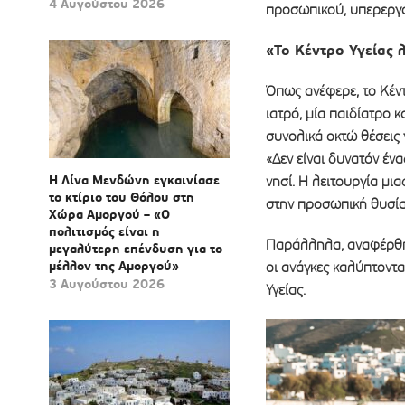
4 Αυγούστου 2026
προσωπικού, υπερεργα
«Το Κέντρο Υγείας 
Όπως ανέφερε, το Κέντ
ιατρό, μία παιδίατρο 
συνολικά οκτώ θέσεις 
«Δεν είναι δυνατόν έν
Η Λίνα Μενδώνη εγκαινίασε
νησί. Η λειτουργία μι
το κτίριο του Θόλου στη
στην προσωπική θυσία 
Χώρα Αμοργού – «Ο
πολιτισμός είναι η
Παράλληλα, αναφέρθηκ
μεγαλύτερη επένδυση για το
μέλλον της Αμοργού»
οι ανάγκες καλύπτοντ
3 Αυγούστου 2026
Υγείας.