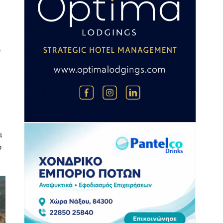
ό
ι
ο