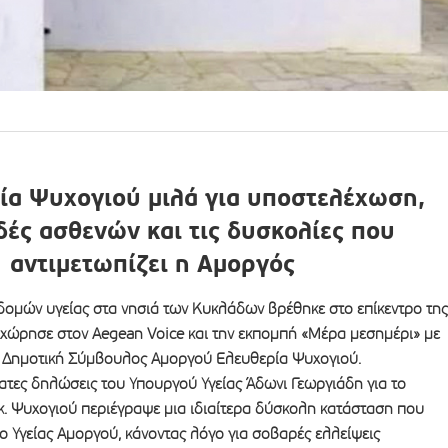
ία Ψυχογιού μιλά για υποστελέχωση,
δές ασθενών και τις δυσκολίες που
αντιμετωπίζει η Αμοργός
ομών υγείας στα νησιά των Κυκλάδων βρέθηκε στο επίκεντρο της
χώρησε στον Aegean Voice και την εκπομπή «Μέρα μεσημέρι» με
 Δημοτική Σύμβουλος Αμοργού Ελευθερία Ψυχογιού.
τες δηλώσεις του Υπουργού Υγείας Άδωνι Γεωργιάδη για το
κ. Ψυχογιού περιέγραψε μια ιδιαίτερα δύσκολη κατάσταση που
ρο Υγείας Αμοργού, κάνοντας λόγο για σοβαρές ελλείψεις