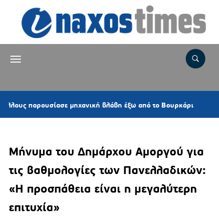
4 ώρες π
 παρουσίασε μηχανική βλάβη έξω από το Βουρκάρι
Μήνυμα του Δημάρχου Αμοργού για
τις βαθμολογίες των Πανελλαδικών:
«Η προσπάθεια είναι η μεγαλύτερη
επιτυχία»