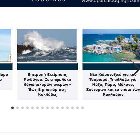
Πάρο
Επιτροπή Εκτίμησης
Νέο Χωροταξικό για τον
ο
Κινδύνου: Σε επιφυλακή
Τουρισμό: Τι αλλάζει για
ό
λόγω ισχυρών ανέμων –
Νάξο, Πάρο, Μύκονο,
Έως 8 μποφόρ στις
Σαντορίνη και τα νησιά των
Κυκλάδες
Κυκλάδων