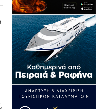
η
ι
ο
ί