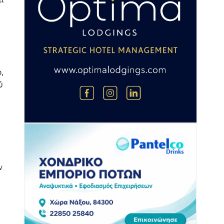
,
ύ
ν