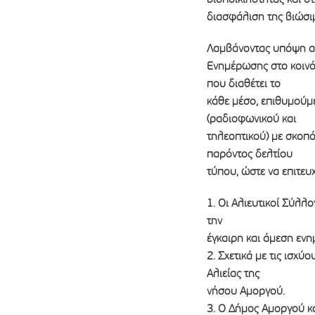
διασφάλιση της βιώσι
Λαμβάνοντας υπόψη αφ
Ενημέρωσης στο κοινό
που διαθέτει το
κάθε μέσο, επιθυμούμ
(ραδιοφωνικού και
τηλεοπτικού) με σκοπ
παρόντος δελτίου
τύπου, ώστε να επιτευ
1. Οι Αλιευτικοί Σύλλ
την
έγκαιρη και άμεση εν
2. Σχετικά με τις ισχ
Αλιείας της
νήσου Αμοργού.
3. Ο Δήμος Αμοργού κα