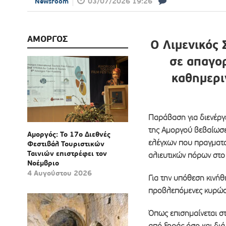
03/07/2026 19:26
Newsroom
ΑΜΟΡΓΟΣ
Ο Λιμενικός
σε απαγορ
καθημερι
Παράβαση για διενέργε
της Αμοργού βεβαίωσε
Αμοργός: Το 17ο Διεθνές
ελέγχων που πραγματο
Φεστιβάλ Τουριστικών
Ταινιών επιστρέφει τον
αλιευτικών πόρων στο 
Νοέμβριο
4 Αυγούστου 2026
Για την υπόθεση κινήθ
προβλεπόμενες κυρώσ
Όπως επισημαίνεται στ
από ξηράς όσο και διά