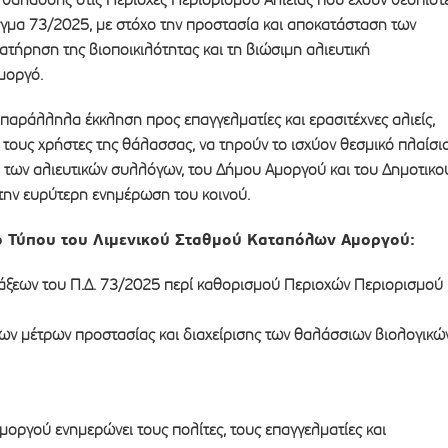
αγμα 73/2025, με στόχο την προστασία και αποκατάσταση των
ατήρηση της βιοποικιλότητας και τη βιώσιμη αλιευτική
μοργό.
 παράλληλα έκκληση προς επαγγελματίες και ερασιτέχνες αλιείς,
τους χρήστες της θάλασσας, να τηρούν το ισχύον θεσμικό πλαίσιο
 των αλιευτικών συλλόγων, του Δήμου Αμοργού και του Δημοτικο
 την ευρύτερη ενημέρωση του κοινού.
ίο Τύπου του Λιμενικού Σταθμού Καταπόλων Αμοργού:
άξεων του Π.Δ. 73/2025 περί καθορισμού Περιοχών Περιορισμού
των μέτρων προστασίας και διαχείρισης των θαλάσσιων βιολογικώ
μοργού ενημερώνει τους πολίτες, τους επαγγελματίες και