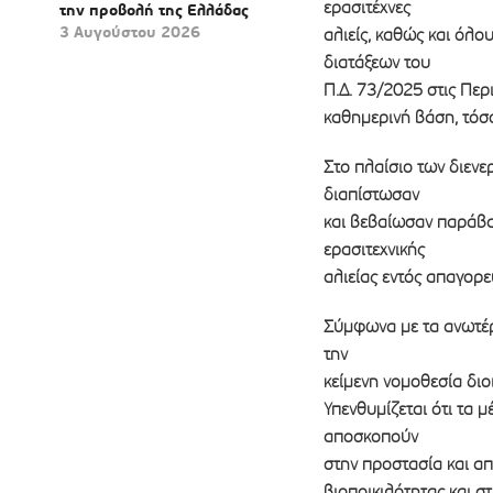
ερασιτέχνες
την προβολή της Ελλάδας
3 Αυγούστου 2026
αλιείς, καθώς και όλο
διατάξεων του
Π.Δ. 73/2025 στις Περ
καθημερινή βάση, τόσ
Στο πλαίσιο των διεν
διαπίστωσαν
και βεβαίωσαν παράβα
ερασιτεχνικής
αλιείας εντός απαγορε
Σύμφωνα με τα ανωτέρ
την
κείμενη νομοθεσία διο
Υπενθυμίζεται ότι τα 
αποσκοπούν
στην προστασία και α
βιοποικιλότητας και σ