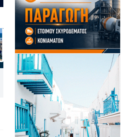
Guardians of Naxos: Οι
Αεροδιακομιδές από Άνδρο
«Φρουροί της Νάξου»
και Αμοργό – Δύο
ζωντανεύουν την αρχαϊκή
διακομιδές ασθενών από
ιστορία του Σαγκρίου
Πάρο και Φολέγανδρο