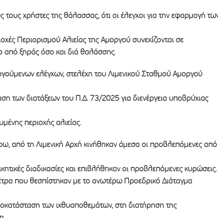
υς τους χρήστες της θάλασσας, ότι οι έλεγχοι για την εφαρμογή τω
ιοχές Περιορισμού Αλιείας της Αμοργού συνεχίζονται σε
ο από ξηράς όσο και διά θαλάσσης.
εργούμενων ελέγχων, στελέχη του Λιμενικού Σταθμού Αμοργού
ση των διατάξεων του Π.Δ. 73/2025 για διενέργεια υποβρύχιας
υμένης περιοχής αλιείας.
ω, από τη Λιμενική Αρχή κινήθηκαν άμεσα οι προβλεπόμενες από
ικητικές διαδικασίες και επιβλήθηκαν οι προβλεπόμενες κυρώσεις.
μέτρα που θεσπίστηκαν με το ανωτέρω Προεδρικό Διάταγμα
ποκατάσταση των ιχθυαποθεμάτων, στη διατήρηση της
τη