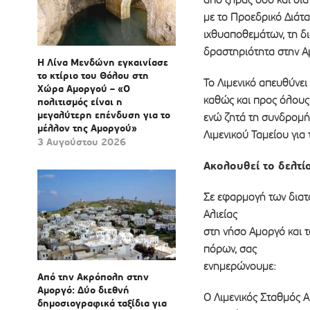
με το Προεδρικό Διάτ
ιχθυαποθεμάτων, τη δι
δραστηριότητα στην Α
Η Λίνα Μενδώνη εγκαινίασε
το κτίριο του Θόλου στη
Το Λιμενικό απευθύνει
Χώρα Αμοργού – «Ο
καθώς και προς όλους 
πολιτισμός είναι η
μεγαλύτερη επένδυση για το
ενώ ζητά τη συνδρομή
μέλλον της Αμοργού»
Λιμενικού Ταμείου για
3 Αυγούστου 2026
Ακολουθεί το δελτ
Σε εφαρμογή των διατ
Αλιείας
στη νήσο Αμοργό και 
πόρων, σας
ενημερώνουμε:
Από την Ακρόπολη στην
Αμοργό: Δύο διεθνή
Ο Λιμενικός Σταθμός Α
δημοσιογραφικά ταξίδια για