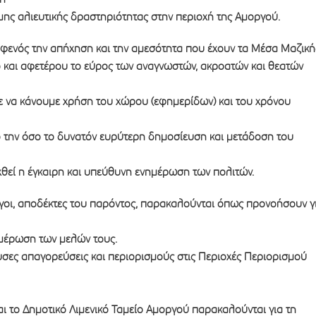
μης αλιευτικής δραστηριότητας στην περιοχή της Αμοργού.
ενός την απήχηση και την αμεσότητα που έχουν τα Μέσα Μαζική
 και αφετέρου το εύρος των αναγνωστών, ακροατών και θεατών
ε να κάνουμε χρήση του χώρου (εφημερίδων) και του χρόνου
ό την όσο το δυνατόν ευρύτερη δημοσίευση και μετάδοση του
χθεί η έγκαιρη και υπεύθυνη ενημέρωση των πολιτών.
ογοι, αποδέκτες του παρόντος, παρακαλούνται όπως προνοήσουν γ
ημέρωση των μελών τους.
ύουσες απαγορεύσεις και περιορισμούς στις Περιοχές Περιορισμού
ι το Δημοτικό Λιμενικό Ταμείο Αμοργού παρακαλούνται για τη