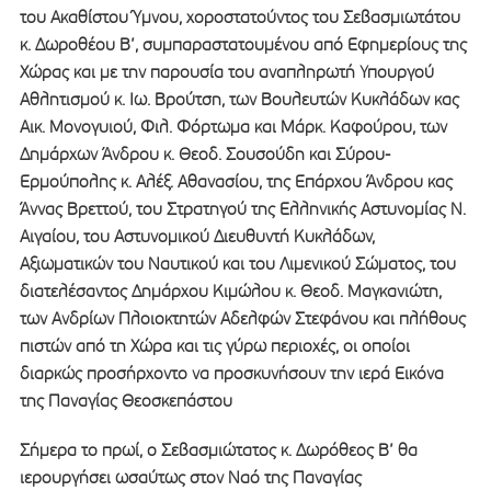
του Ακαθίστου Ύμνου, χοροστατούντος του Σεβασμιωτάτου
κ. Δωροθέου Β’, συμπαραστατουμένου από Εφημερίους της
Χώρας και με την παρουσία του αναπληρωτή Υπουργού
Αθλητισμού κ. Ιω. Βρούτση, των Βουλευτών Κυκλάδων κας
Αικ. Μονογυιού, Φιλ. Φόρτωμα και Μάρκ. Καφούρου, των
Δημάρχων Άνδρου κ. Θεοδ. Σουσούδη και Σύρου-
Ερμούπολης κ. Αλέξ. Αθανασίου, της Επάρχου Άνδρου κας
Άννας Βρεττού, του Στρατηγού της Ελληνικής Αστυνομίας Ν.
Αιγαίου, του Αστυνομικού Διευθυντή Κυκλάδων,
Αξιωματικών του Ναυτικού και του Λιμενικού Σώματος, του
διατελέσαντος Δημάρχου Κιμώλου κ. Θεοδ. Μαγκανιώτη,
των Ανδρίων Πλοιοκτητών Αδελφών Στεφάνου και πλήθους
πιστών από τη Χώρα και τις γύρω περιοχές, οι οποίοι
διαρκώς προσήρχοντο να προσκυνήσουν την ιερά Εικόνα
της Παναγίας Θεοσκεπάστου
Σήμερα το πρωί, ο Σεβασμιώτατος κ. Δωρόθεος Β’ θα
ιερουργήσει ωσαύτως στον Ναό της Παναγίας