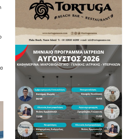
η
ο
τα