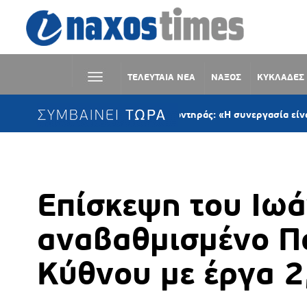
ΤΕΛΕΥΤΑΙΑ ΝΕΑ
ΝΑΞΟΣ
ΚΥΚΛΑΔΕΣ
ΣΥΜΒΑΙΝΕΙ ΤΩΡΑ
Παναγιώτης Κροντηράς: «Η συνεργασία είναι ο μόνος δρόμο
Επίσκεψη του Ιω
αναβαθμισμένο Π
Κύθνου με έργα 2