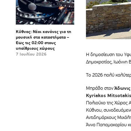
Κύθνος: Νέοι κανόνες για τη
μουσική στα καταστήματα –
Έως τις 02:00 στους
υπαίθριους χώρους
7 Ιουλίου 2026
Η δημοσίευση του Υφ
Δημοκρατίας, Ιωάννη 
Tο 2026 πολύ καλύτερε
Άδωνις
Μπράβο στον
Kyriakos Mitsotaki
Πολιούχο της Χώρας Α
Κύθνου, συνοδευόμενο
Αντιδημάρχους Μιχάλη
Άννα Παπαμακαρίου κ