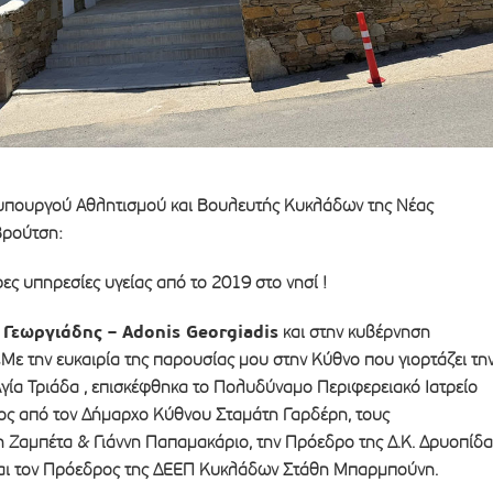
υπουργού Αθλητισμού και Βουλευτής Κυκλάδων της Νέας
Βρούτση:
ς υπηρεσίες υγείας από το 2019 στο νησί !
 Γεωργιάδης – Adonis Georgiadis
και στην κυβέρνηση
s
Με την ευκαιρία της παρουσίας μου στην Κύθνο που γιορτάζει τη
γία Τριάδα , επισκέφθηκα το Πολυδύναμο Περιφερειακό Ιατρείο
ς από τον Δήμαρχο Κύθνου Σταμάτη Γαρδέρη, τους
 Ζαμπέτα & Γιάννη Παπαμακάριο, την Πρόεδρο της Δ.Κ. Δρυοπίδα
αι τον Πρόεδρος της ΔΕΕΠ Κυκλάδων Στάθη Μπαρμπούνη.