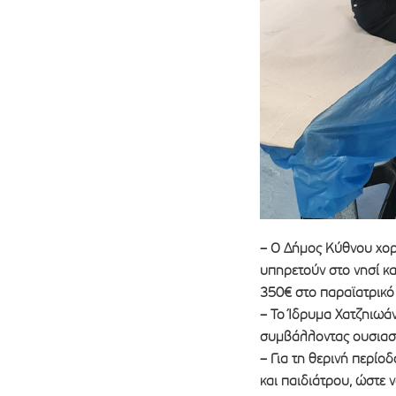
– Ο Δήμος Κύθνου χορ
υπηρετούν στο νησί κα
350€ στο παραϊατρικό
– Το Ίδρυμα Χατζηιωάν
συμβάλλοντας ουσιαστ
– Για τη θερινή περίο
και παιδιάτρου, ώστε 