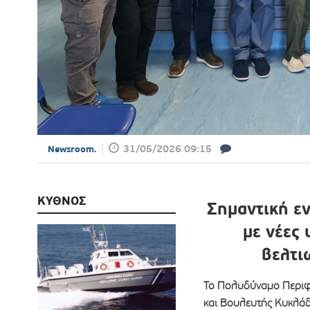
31/05/2026 09:15
Newsroom.
ΚΥΘΝΟΣ
Σημαντική ε
με νέες
βελτι
Το Πολυδύναμο Περιφ
και Βουλευτής Κυκλάδ