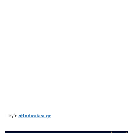
aftodioikisi.gr
Πηγή: