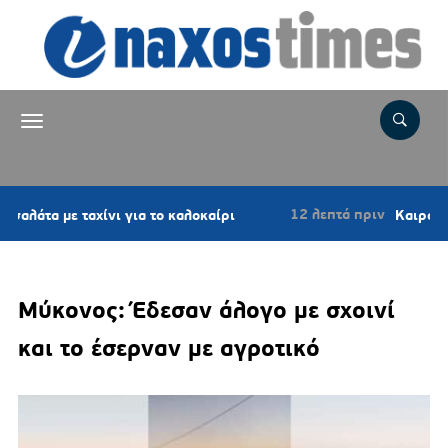
12 λεπτά πριν
ε ταχίνι για το καλοκαίρι
Καιρός: Επιμένου
Μύκονος: Έδεσαν άλογο με σχοινί
και το έσερναν με αγροτικό