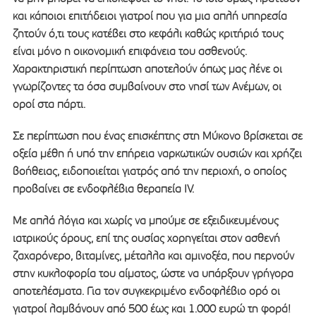
και κάποιοι επιτήδειοι γιατροί που για μια απλή υπηρεσία
ζητούν ό,τι τους κατέβει στο κεφάλι καθώς κριτήριό τους
είναι μόνο η οικονομική επιφάνεια του ασθενούς.
Χαρακτηριστική περίπτωση αποτελούν όπως μας λένε οι
γνωρίζοντες τα όσα συμβαίνουν στο νησί των Ανέμων, οι
οροί στα πάρτι.
Σε περίπτωση που ένας επισκέπτης στη Μύκονο βρίσκεται σε
οξεία μέθη ή υπό την επήρεια ναρκωτικών ουσιών και χρήζει
βοήθειας, ειδοποιείται γιατρός από την περιοχή, ο οποίος
προβαίνει σε ενδοφλέβια θεραπεία IV.
Με απλά λόγια και χωρίς να μπούμε σε εξειδικευμένους
ιατρικούς όρους, επί της ουσίας χορηγείται στον ασθενή
ζαχαρόνερο, βιταμίνες, μέταλλα και αμινοξέα, που περνούν
στην κυκλοφορία του αίματος, ώστε να υπάρξουν γρήγορα
αποτελέσματα. Για τον συγκεκριμένο ενδοφλέβιο ορό οι
γιατροί λαμβάνουν από 500 έως και 1.000 ευρώ τη φορά!