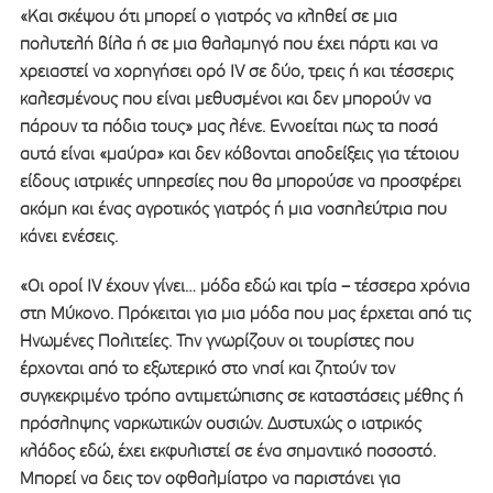
«Και σκέψου ότι μπορεί ο γιατρός να κληθεί σε μια
πολυτελή βίλα ή σε μια θαλαμηγό που έχει πάρτι και να
χρειαστεί να χορηγήσει ορό IV σε δύο, τρεις ή και τέσσερις
καλεσμένους που είναι μεθυσμένοι και δεν μπορούν να
πάρουν τα πόδια τους» μας λένε. Εννοείται πως τα ποσά
αυτά είναι «μαύρα» και δεν κόβονται αποδείξεις για τέτοιου
είδους ιατρικές υπηρεσίες που θα μπορούσε να προσφέρει
ακόμη και ένας αγροτικός γιατρός ή μια νοσηλεύτρια που
κάνει ενέσεις.
«Οι οροί IV έχουν γίνει… μόδα εδώ και τρία – τέσσερα χρόνια
στη Μύκονο. Πρόκειται για μια μόδα που μας έρχεται από τις
Ηνωμένες Πολιτείες. Την γνωρίζουν οι τουρίστες που
έρχονται από το εξωτερικό στο νησί και ζητούν τον
συγκεκριμένο τρόπο αντιμετώπισης σε καταστάσεις μέθης ή
πρόσληψης ναρκωτικών ουσιών. Δυστυχώς ο ιατρικός
κλάδος εδώ, έχει εκφυλιστεί σε ένα σημαντικό ποσοστό.
Μπορεί να δεις τον οφθαλμίατρο να παριστάνει για