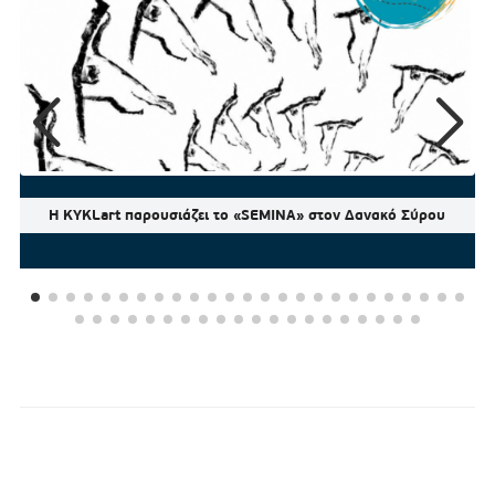
Η KYKLart παρουσιάζει το «SEMINA» στον Δανακό Σύρου