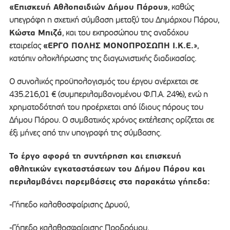
«Επισκευή Αθλοπαιδιών Δήμου Πάρου»
, καθώς
υπεγράφη η σχετική σύμβαση μεταξύ του Δημάρχου Πάρου,
Κώστα Μπιζά
, και του εκπροσώπου της αναδόχου
«ΕΡΓΟ ΠΟΛΗΣ ΜΟΝΟΠΡΟΣΩΠΗ Ι.Κ.Ε.
εταιρείας
»,
κατόπιν ολοκλήρωσης της διαγωνιστικής διαδικασίας.
Ο συνολικός προϋπολογισμός του έργου ανέρχεται σε
435.216,01 € (συμπεριλαμβανομένου Φ.Π.Α. 24%), ενώ η
χρηματοδότησή του προέρχεται από ίδιους πόρους του
Δήμου Πάρου. Ο συμβατικός χρόνος εκτέλεσης ορίζεται σε
έξι μήνες από την υπογραφή της σύμβασης.
Το έργο αφορά τη συντήρηση και επισκευή
αθλητικών εγκαταστάσεων του Δήμου Πάρου και
περιλαμβάνει παρεμβάσεις στα παρακάτω γήπεδα:
-Γήπεδο καλαθοσφαίρισης Δρυού,
-Γήπεδο καλαθοσφαίρισης Προδρόμου,