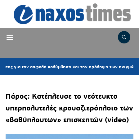
2
α την ασφαλή κολύμβηση και την πρόληψη των πνιγμών
Πάρος: Κατέπλευσε το νεότευκτο
υπερπολυτελές κρουαζιερόπλοιο των
«βαθύπλουτων» επισκεπτών (video)