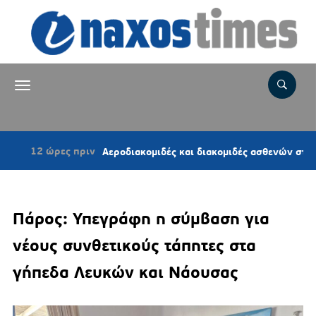
 ώρες πριν
Αεροδιακομιδές και διακομιδές ασθενών στις Κυκλάδε
Πάρος: Υπεγράφη η σύμβαση για
νέους συνθετικούς τάπητες στα
γήπεδα Λευκών και Νάουσας