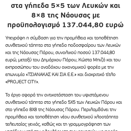
στα γήπεδα 5×5 των Λευκών και
8×8 της Νάουσας με
προϋπολογισμό 137.044,80 ευρώ
Υπεγράφη η σύμβαση για την προμήθεια και τοποθέτηση
συνθετικού τάπητα στα γήπεδα ποδοσφαίρου των Λευκών
και της Νάουσας Πάρου, συνολικού ποσού 137.044,80
ευρώ, μεταξύ του Δημάρχου Πάρου, Κώστα Μπιζά και του
εκπροσώπου του αναδόχου οικονομικού φορέα με την
επωνυμία «ΤΣΙΑΝΑΚΑΣ ΚΑΙ ΣΙΑ Ε.Ε.» και διακριτικό τίτλο
«PROJECT CITY».
Το έργο αφορά την αντικατάσταση του υφιστάμενου
συνθετικού τάπητα στο γήπεδο 5Χ5 των Λευκών Πάρου και
στο γήπεδο 8Χ8 της Νάουσας Πάρου. Περιλαμβάνει την
προμήθεια και τοποθέτηση νέου συνθετικού χλοοτάπητα
τελευταίας γενιάς, καθώς και τη γραμμογράφηση των