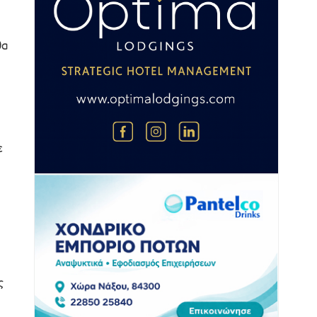
θα
ε
ς