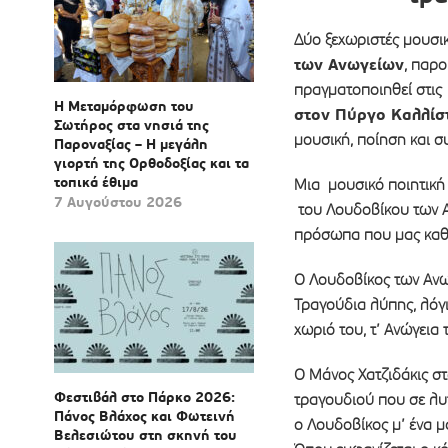
Δύο ξεχωριστές μουσι
των Ανωγείων
, παρ
πραγματοποιηθεί στις
Η Μεταμόρφωση του
στον Πύργο Καλλίστ
Σωτήρος στα νησιά της
μουσική, ποίηση και σ
Παροναξίας – Η μεγάλη
γιορτή της Ορθοδοξίας και τα
τοπικά έθιμα
Μια μουσικό ποιητική
7 Αυγούστου 2026
του Λουδοβίκου των Α
πρόσωπα που μας καθ
Ο Λουδοβίκος των Ανω
Τραγούδια λύπης, λόγ
χωριό του, τ’ Ανώγεια 
Ο Μάνος Χατζιδάκις σ
Φεστιβάλ στο Πάρκο 2026:
τραγουδιού που σε λυτ
Πάνος Βλάχος και Φωτεινή
ο Λουδοβίκος μ’ ένα μ
Βελεσιώτου στη σκηνή του