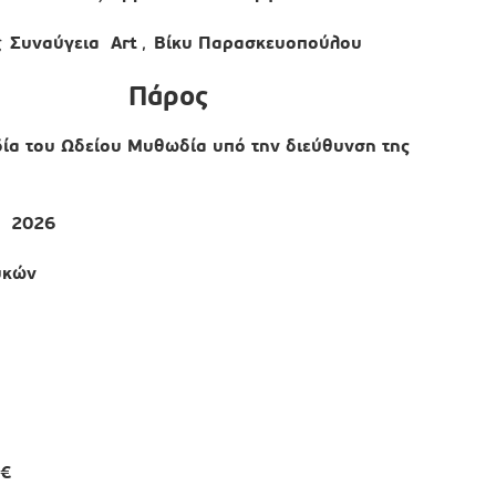
Συναύγεια
Art
Βίκυ Παρασκευοπούλου
ς
,
Πάρος
δία του Ωδείου Μυθωδία υπό την διεύθυνση της
υ 2026
υκών
€