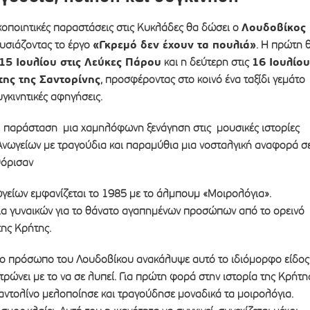
Λουδοβίκος
κοποιητικές παραστάσεις στις Κυκλάδες θα δώσει ο
«Γκρεμό δεν έχουν τα πουλιά»
ουσιάζοντας το έργο
. Η πρώτη 
15 Ιουλίου στις Λεύκες Πάρου
16 Ιουλίου
και η δεύτερη στις
ης της Σαντορίνης
, προσφέροντας στο κοινό ένα ταξίδι γεμάτο
υγκινητικές αφηγήσεις.
 παράσταση μια χαμηλόφωνη ξενάγηση στις μουσικές ιστορίες
νωγείων με τραγούδια και παραμύθια μια νοσταλγική αναφορά σ
όρισαν
γείων εμφανίζεται το 1985 με το άλμπουμ «Μοιρολόγια».
ια γυναικών για το θάνατο αγαπημένων προσώπων από το ορεινό
της Κρήτης.
το πρόσωπο του Λουδοβίκου ανακάλυψε αυτό το ιδιόμορφο είδος
ρώνει με το να σε λυπεί. Για πρώτη φορά στην ιστορία της Κρήτη
αντολίνο μελοποίησε και τραγούδησε μοναδικά τα μοιρολόγια.