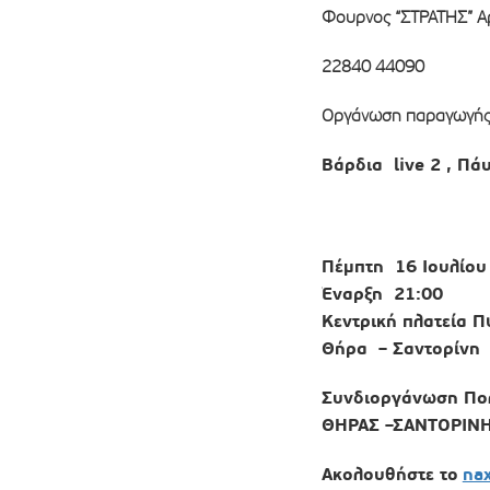
Φουρνος “ΣΤΡΑΤΗΣ” Αρ
22840 44090
Οργάνωση παραγωγή
Βάρδια
live
2 , Πά
Πέμπτη 16 Ιουλίο
Έναρξη 21:00
Κεντρική πλατεία 
Θήρα – Σαντορίνη
Συνδιοργάνωση Πο
ΘΗΡΑΣ –ΣΑΝΤΟΡΙΝΗΣ
Ακολουθήστε το
na