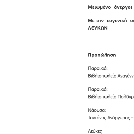
Μειωμένο άνεργοι 
Με την ευγενική 
ΛΕΥΚΩΝ
Προπώληση
Παροικιά:
Βιβλιοπωλείο Αναγέν
Παροικιά:
Βιβλιοπωλείο Πολύχ
Νάουσα:
Ταντάνης Ανάργυρος 
Λεύκες