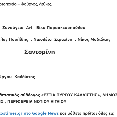
τοποιείο – Φούρνος, Λεύκες.
Συναύγεια
Art
Βίκυ Παρασκευοπούλου
ς
,
υλος Παυλίδης , Νικολέτα Στραχίνη , Νίκος Μοδιώτης
Σαντορίνη
υ
Πύργου Καλλίστης
λιτιστικός σύλλογος «ΕΣΤΙΑ ΠΥΡΓΟΥ ΚΑΛΛΊΣΤΗΣ», ΔΗΜΟ
 , ΠΕΡΙΦΕΡΕΙΑ ΝΟΤΙΟΥ ΑΙΓΑΙΟΥ
xostimes.gr στο Google News
και μάθετε πρώτοι όλες τις