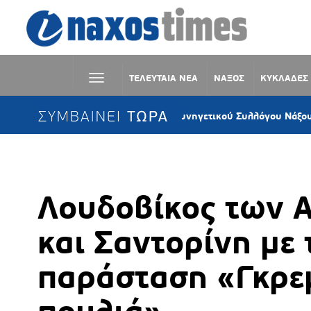
ΤΕΛΕΥΤΑΙΑ ΝΕΑ
ΝΑΞΟΣ
ΚΥΚΛΑΔΕΣ
ΣΥΜΒΑΙΝΕΙ ΤΩΡΑ
Ψήφισμα του Κυνηγετικού Συλλόγου Νάξου κατά της εγ
Λουδοβίκος των 
και Σαντορίνη με 
παράσταση «Γκρεμ