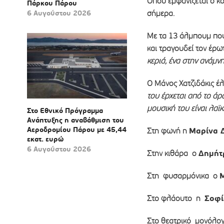
Όπου εμφανίζεται ο κόσ
Πάρκου Πάρου
6 Αυγούστου 2026
σήμερα.
Με τα 13 άλμπουμ που 
και τραγουδεί τον έρωτ
κεριά, ένα στην ανάμν
Ο Μάνος Χατζιδάκις έλ
του έρχεται από το άρ
μουσική του είναι λαϊ
Στο Εθνικό Πρόγραμμα
Ανάπτυξης η αναβάθμιση του
Αεροδρομίου Πάρου με 45,44
Μαρίνα 
Στη φωνή η
εκατ. ευρώ
6 Αυγούστου 2026
Δημήτ
Στην κιθάρα ο
Στη φυσαρμόνικα ο
Σοφί
Στο φλάουτο η
Στο θεατρικό μονόλο