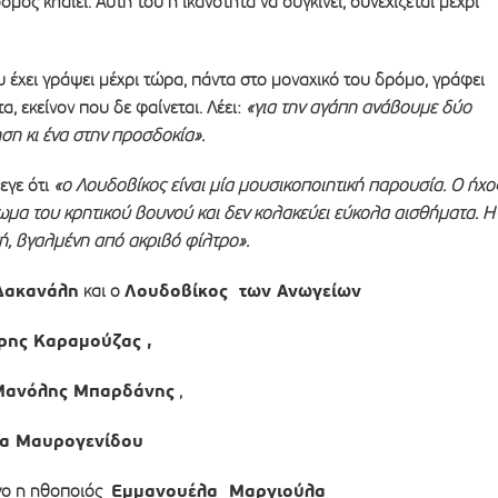
μος κλαίει. Αυτή του η ικανότητα να συγκινεί, συνεχίζεται μέχρι
έχει γράψει μέχρι τώρα, πάντα στο μοναχικό του δρόμο, γράφει
α, εκείνον που δε φαίνεται. Λέει:
«για την αγάπη ανάβουμε δύο
ηση κι ένα στην προσδοκία».
εγε ότι
«ο Λουδοβίκος είναι μία μουσικοποιητική παρουσία. Ο ήχο
ωμα του κρητικού βουνού και δεν κολακεύει εύκολα αισθήματα. Η
κή, βγαλμένη από ακριβό φίλτρο».
Δακανάλη
Λουδοβίκος των Ανωγείων
και ο
ρης Καραμούζας ,
Μανόλης Μπαρδάνης
,
α Μαυρογενίδου
Εμμανουέλα Μαργιούλα
γο η ηθοποιός