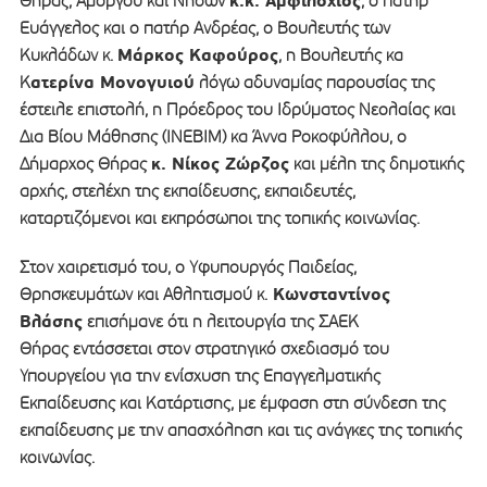
κ.κ. Αμφιλόχιος
Θήρας, Αμοργού και Νήσων
, ο πατήρ
Ευάγγελος και ο πατήρ Ανδρέας, ο Βουλευτής των
Μάρκος Καφούρος
Κυκλάδων κ.
, η Βουλευτής κα
ατερίνα Μονογυιού
Κ
λόγω αδυναμίας παρουσίας της
έστειλε επιστολή, η Πρόεδρος του Ιδρύματος Νεολαίας και
Δια Βίου Μάθησης (ΙΝΕΒΙΜ) κα Άννα Ροκοφύλλου, ο
κ. Νίκος Ζώρζος
Δήμαρχος Θήρας
και μέλη της δημοτικής
αρχής, στελέχη της εκπαίδευσης, εκπαιδευτές,
καταρτιζόμενοι και εκπρόσωποι της τοπικής κοινωνίας.
Στον χαιρετισμό του, ο Υφυπουργός Παιδείας,
Κωνσταντίνος
Θρησκευμάτων και Αθλητισμού κ.
Βλάσης
επισήμανε ότι η λειτουργία της ΣΑΕΚ
Θήρας εντάσσεται στον στρατηγικό σχεδιασμό του
Υπουργείου για την ενίσχυση της Επαγγελματικής
Εκπαίδευσης και Κατάρτισης, με έμφαση στη σύνδεση της
εκπαίδευσης με την απασχόληση και τις ανάγκες της τοπικής
κοινωνίας.