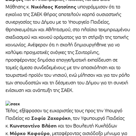
Νικόλαος Κατσίπης
Μάθησης κ.
υπογράμμισαν ότι τα
εγκαίνια της ΣΑΕΚ Θήρας αποτελούν καρπό ουσιαστικής
συνεργασίας του Δήμου με το Υπουργείο Παιδείας,
Θρησκευμάτων και Αθλητισμού, στο πλαίσιο τεκμηριωμένου
σχεδιασμού και κοινού οράματος για τη στήριξη της τοπικής
κοινωνίας. Ανέφεραν ότι η σχολή δημιουργήθηκε για να
καλύψει πραγματικές ανάγκες της Σαντορίνης,
προσφέροντας δημόσια επαγγελματική εκπαίδευση σε
τομείς άμεσα συνδεδεμένους με την απασχόληση και το
τουριστικό προϊόν του νησιού, ενώ μίλησαν και για τον ρόλο
των σπουδαστών και τη δέσμευση του Δήμου για τη συνεχή
ενίσχυση και ανάπτυξη της ΣΑΕΚ.
Τέλος, εξέφρασαν τις ευχαριστίες τους προς την Υπουργό
Σοφία Ζαχαράκη
Παιδείας κα
, τον Υφυπουργό Παιδείας
Κωνσταντίνο Βλάση
κ.
και τον Βουλευτή Κυκλάδων
Μάρκο Καφούρο
κ.
, μεταφέροντας αισιόδοξο μήνυμα για