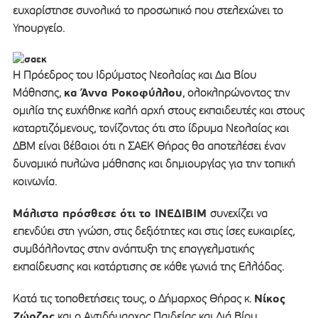
ευχαρίστησε συνολικά το προσωπικό που στελεχώνει το
Υπουργείο.
Η Πρόεδρος του Ιδρύματος Νεολαίας και Δια Βίου
κα Άννα Ροκοφύλλου
Μάθησης,
, ολοκληρώνοντας την
ομιλία της ευχήθηκε καλή αρχή στους εκπαιδευτές και στους
καταρτιζόμενους, τονίζοντας ότι στο ίδρυμα Νεολαίας και
ΔΒΜ είναι βέβαιοι ότι η ΣΑΕΚ Θήρας θα αποτελέσει έναν
δυναμικό πυλώνα μάθησης και δημιουργίας για την τοπική
κοινωνία.
Μάλιστα πρόσθεσε ότι το ΙΝΕΔΙΒΙΜ
συνεχίζει να
επενδύει στη γνώση, στις δεξιότητες και στις ίσες ευκαιρίες,
συμβάλλοντας στην ανάπτυξη της επαγγελματικής
εκπαίδευσης και κατάρτισης σε κάθε γωνιά της Ελλάδας.
Νίκος
Κατά τις τοποθετήσεις τους, ο Δήμαρχος Θήρας κ.
Ζώρζος
και ο Αντιδήμαρχος Παιδείας και Διά Βίου