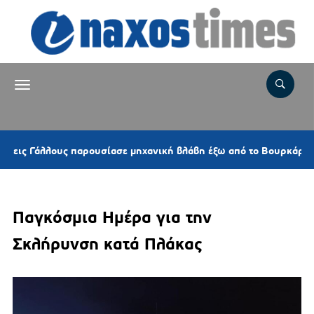
1
Γάλλους παρουσίασε μηχανική βλάβη έξω από το Βουρκάρι
Παγκόσμια Ημέρα για την
Σκλήρυνση κατά Πλάκας