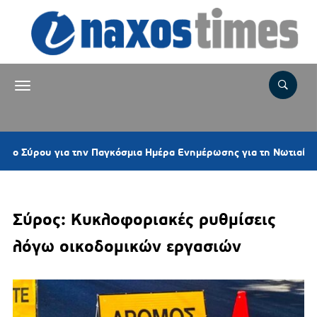
ου για την Παγκόσμια Ημέρα Ενημέρωσης για τη Νωτιαία Μυϊκή Ατ
Σύρος: Κυκλοφοριακές ρυθμίσεις
λόγω οικοδομικών εργασιών