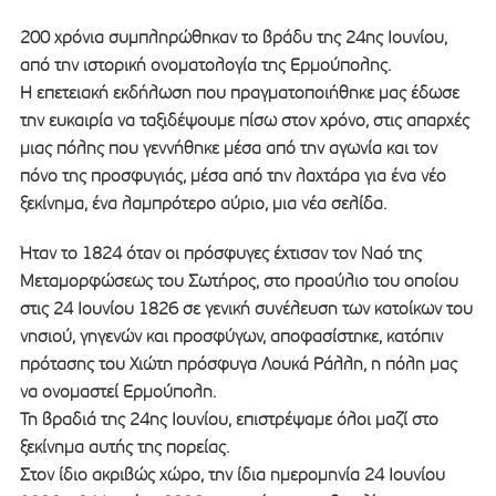
200 χρόνια συμπληρώθηκαν το βράδυ της 24ης Ιουνίου,
από την ιστορική ονοματολογία της Ερμούπολης.
Η επετειακή εκδήλωση που πραγματοποιήθηκε μας έδωσε
την ευκαιρία να ταξιδέψουμε πίσω στον χρόνο, στις απαρχές
μιας πόλης που γεννήθηκε μέσα από την αγωνία και τον
πόνο της προσφυγιάς, μέσα από την λαχτάρα για ένα νέο
ξεκίνημα, ένα λαμπρότερο αύριο, μια νέα σελίδα.
Ήταν το 1824 όταν οι πρόσφυγες έχτισαν τον Ναό της
Μεταμορφώσεως του Σωτήρος, στο προαύλιο του οποίου
στις 24 Ιουνίου 1826 σε γενική συνέλευση των κατοίκων του
νησιού, γηγενών και προσφύγων, αποφασίστηκε, κατόπιν
πρότασης του Χιώτη πρόσφυγα Λουκά Ράλλη, η πόλη μας
να ονομαστεί Ερμούπολη.
Τη βραδιά της 24ης Ιουνίου, επιστρέψαμε όλοι μαζί στο
ξεκίνημα αυτής της πορείας.
Στον ίδιο ακριβώς χώρο, την ίδια ημερομηνία 24 Ιουνίου