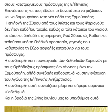
στους κατατρεγμένους πρόσφυγες της Ελληνικής
Επανάστασης και τους έδωσε τη δυνατότητα να ριζώσουν
και να δημιουργήσουν τη νέα πόλη της Ερμούπολης.
Η επιλογή της Σύρου από τους Χιώτες και τους Ψαριανούς
δεν ήταν καθόλου τυχαία, καθώς οι τότε κάτοικοι του νησιού,
οι κάτοικοι δηλαδή της σημερινής Άνω Σύρου ως Καθολικοί
τελούσαν υπό τη Γαλλική προστασία, γεγονός που
καθιστούσε τη Σύρο ασφαλές καταφύγιο για τους
πρόσφυγες.
Η συνύπαρξη και η συνεργασία των Καθολικών Συριανών με
τους Ορθόδοξους πρόσφυγες δεν γέννησε μόνο την
Ερμούπολη, αλλά συνέβαλε καθοριστικά και στην ενίσχυση
του Αγώνα της Ελληνικής Ανεξαρτησίας.
Η συνύπαρξη αυτή, συνεχίζεται μέχρι και σήμερα αρμονικά
κι’αδελφικά.
Και η βραδιά της 24ης Ιουνίου μας το υπενθύμισε αυτό.