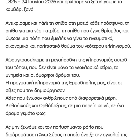
1826 – 24 Ιουνίου 2026 και αρχίσαμε να ξετυλίγουμε το
κουβάρι ξανά:
Αντικρίσαμε και πάλι τη σπίθα στη ματιά κάθε πρόσφυγα, τη
σπίθα για μια νέα πατρίδα, τη σπίθα που έγινε θρίαμβος και
ύψωσε μια πόλη που έμελλε να γίνει το πνευματικό,
οικονομικό και πολιτιστικό θαύμα του νεότερου ελληνισμού.
Αφουγκραστήκαμε τη μεγαλοσύνη της κληρονομιάς αυτού
του τόπου, που δεν είναι μόνο τα νεοκλασικά κτίρια, τα
μνημεία και οι όμορφοι δρόμοι του.
Η πραγματική κληρονομιά της Ερμούπολης μας, είναι οι
αξίες που την δημιούργησαν.
Αξίες που ένωσαν ανθρώπους από διαφορετικά μέρη,
Καθολικούς και Ορθόδοξους, σε μια πορεία κοινή, σε ένα
όραμα γεμάτο φως.
Ας μην ξεχνάμε και τον πολυσήμαντο ρόλο που
διαδραμάτισε η Άνω Σύρος η οποία άνοιξε την αγκαλιά της