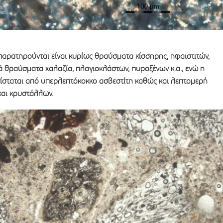
παρατηρούνται είναι κυρίως θραύσματα κίσσηρης, ηφαιστιτών,
 θραύσματα χαλαζία, πλαγιοκλάστων, πυροξένων κ.α., ενώ η
ίσταται από υπερλεπτόκοκκο ασβεστίτη καθώς και λεπτομερή
αι κρυστάλλων.