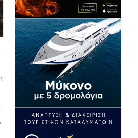
υς
ό
ύ