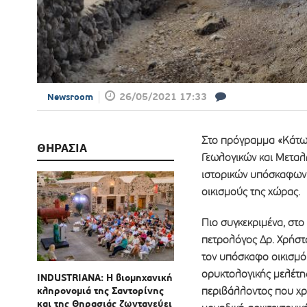
26/05/2021 17:33
Newsroom
Στο πρόγραμμα «Κάτω 
ΘΗΡΑΣΙΑ
Γεωλογικών και Μεταλ
ιστορικών υπόσκαφων ο
οικισμούς της χώρας.
Πιο συγκεκριμένα, στ
πετρολόγος Δρ. Χρήστ
τον υπόσκαφο οικισμό.
ορυκτολογικής μελέτη
INDUSTRIANA: Η βιομηχανική
κληρονομιά της Σαντορίνης
περιβάλλοντος που χρ
και της Θηρασιάς ζωντανεύει