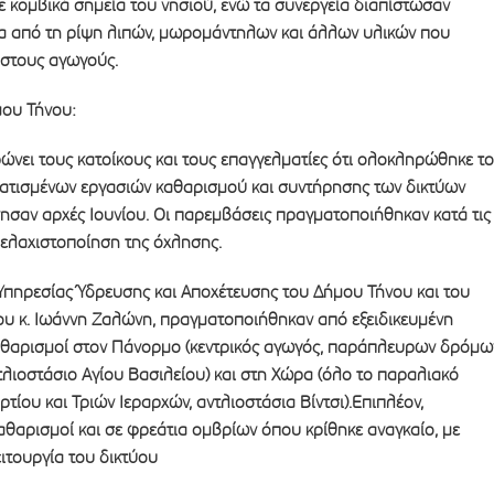
 κομβικά σημεία του νησιού, ενώ τα συνεργεία διαπίστωσαν
 από τη ρίψη λιπών, μωρομάντηλων και άλλων υλικών που
στους αγωγούς.
ου Τήνου:
νει τους κατοίκους και τους επαγγελματίες ότι ολοκληρώθηκε το
τισμένων εργασιών καθαρισμού και συντήρησης των δικτύων
ησαν αρχές Ιουνίου. Οι παρεμβάσεις πραγματοποιήθηκαν κατά τις
 ελαχιστοποίηση της όχλησης.
Υπηρεσίας Ύδρευσης και Αποχέτευσης του Δήμου Τήνου και του
υ κ. Ιωάννη Ζαλώνη, πραγματοποιήθηκαν από εξειδικευμένη
 καθαρισμοί στον Πάνορμο (κεντρικός αγωγός, παράπλευρων δρόμω
λιοστάσιο Αγίου Βασιλείου) και στη Χώρα (όλο το παραλιακό
τίου και Τριών Ιεραρχών, αντλιοστάσια Βίντσι).Επιπλέον,
θαρισμοί και σε φρεάτια ομβρίων όπου κρίθηκε αναγκαίο, με
ιτουργία του δικτύου