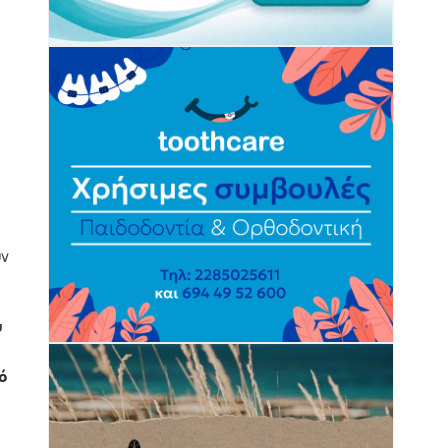
υν
υ
ό