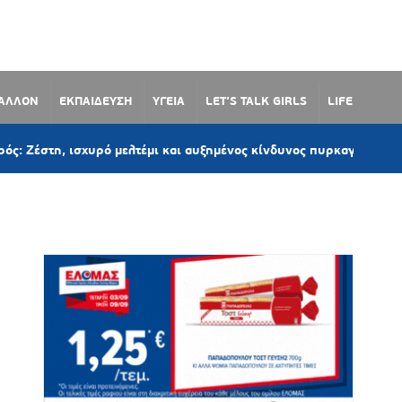
ΒΑΛΛΟΝ
ΕΚΠΑΙΔΕΥΣΗ
ΥΓΕΙΑ
LET’S TALK GIRLS
LIFE
υρό μελτέμι και αυξημένος κίνδυνος πυρκαγιάς – Έως 39°C το Σαββ