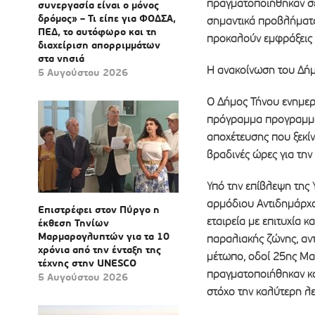
πραγματοποιήθηκαν σε
συνεργασία είναι ο μόνος
δρόμος» – Τι είπε για ΦΟΔΣΑ,
σημαντικά προβλήματα
ΠΕΔ, το αυτόφωρο και τη
προκαλούν εμφράξεις 
διαχείριση απορριμμάτων
στα νησιά
Η ανακοίνωση του Δήμ
5 Αυγούστου 2026
Ο Δήμος Τήνου ενημερώ
πρόγραμμα προγραμμα
αποχέτευσης που ξεκίν
βραδινές ώρες για την
Υπό την επίβλεψη της 
αρμόδιου Αντιδημάρχο
Επιστρέφει στον Πύργο η
εταιρεία με επιτυχία
έκθεση Τηνίων
Μαρμαρογλυπτών για τα 10
παραλιακής ζώνης, αντ
χρόνια από την ένταξη της
μέτωπο, οδοί 25ης Μαρ
τέχνης στην UNESCO
πραγματοποιήθηκαν κα
5 Αυγούστου 2026
στόχο την καλύτερη λε