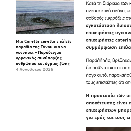
Κατά τη διάρκεια των 
ανησυχητική εικόνα, 
σοβαρές εμφράξεις στ
εγκατάσταση λιποσυ
επιχειρήσεις υγειο
επιχειρήσεις cater
Μια Caretta caretta επέλεξε
παραλία της Τήνου για να
συμμόρφωση επιβαρύ
γεννήσει – Παράδειγμα
αρμονικής συνύπαρξης
Παράλληλα, βρέθηκαν 
ανθρώπου και άγριας ζωής
διασπώνται και απαιτο
4 Αυγούστου 2026
λόγο αυτό, παρακαλού
τους επισκέπτες ότι α
Η προστασία των υπ
αποχέτευσης είναι 
επιχειρήσεων μπορο
για εμάς και τους ε