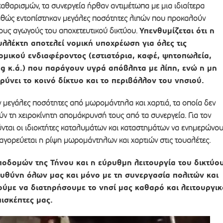
καθαρισμών, τα συνεργεία ήρθαν αντιμέτωπα με μια ιδιαίτερα
καθώς εντοπίστηκαν μεγάλες ποσότητες λιπών που προκαλούν
Υπενθυμίζεται ότι η
ους αγωγούς του αποχετευτικού δικτύου.
λλέκτη αποτελεί νομική υποχρέωση για όλες τις
νομικού ενδιαφέροντος (εστιατόρια, καφέ, ψητοπωλεία,
ing κ.ά.) που παράγουν υγρά απόβλητα με λίπη, ενώ η μη
νει το κοινό δίκτυο και το περιβάλλον του νησιού.
μεγάλες ποσότητες από μωρομάντηλα και χαρτιά, τα οποία δεν
ύν τη χειροκίνητη απομάκρυνσή τους από τα συνεργεία. Για τον
νται οι ιδιοκτήτες καταλυμάτων και καταστημάτων να ενημερώνο
παγορεύεται η ρίψη μωρομάντηλων και χαρτιών στις τουαλέτες.
οδομών της Τήνου και η εύρυθμη λειτουργία του δικτύο
ευθύνη όλων μας και μόνο με τη συνεργασία πολιτών και
ύμε να διατηρήσουμε το νησί μας καθαρό και λειτουργικ
πισκέπτες μας.