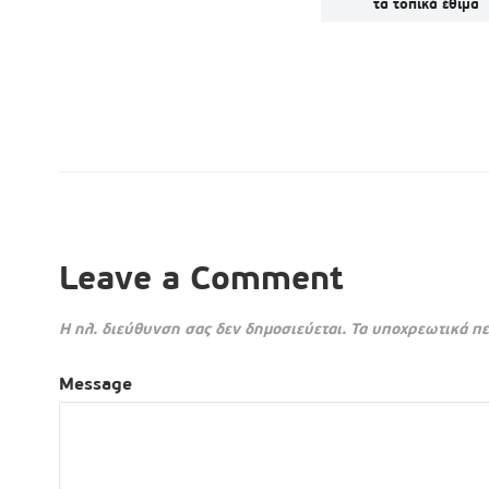
ης
τα τοπικά έθιμα
Leave a Comment
Η ηλ. διεύθυνση σας δεν δημοσιεύεται.
Τα υποχρεωτικά πε
Message