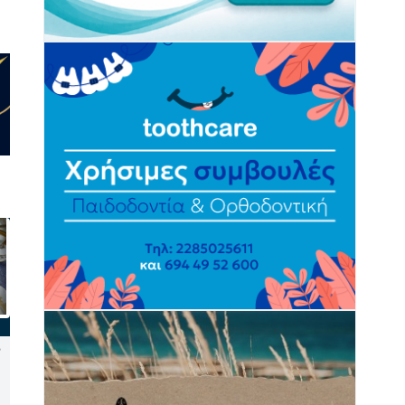
Επίμονα τα μελτέμια στο
Κέα: Ιστιοφόρο με τρεις
Αιγαίο το επόμενο 10ήμερο
Γάλλους παρουσίασε
– Έως 7 μποφόρ στις
μηχανική βλάβη έξω από το
Κυκλάδες
Βουρκάρι