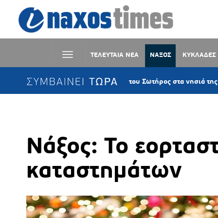
ΤΕΛΕΥΤΑΙΑ ΝΕΑ
ΝΑΞΟΣ
ΚΥΚΛΑΔΕΣ
ΣΥΜΒΑΙΝΕΙ ΤΩΡΑ
Η Μεταμόρφωση του Σωτήρος στα νησιά της Παροναξίας – 
Νάξος: Το εορτασ
καταστημάτων