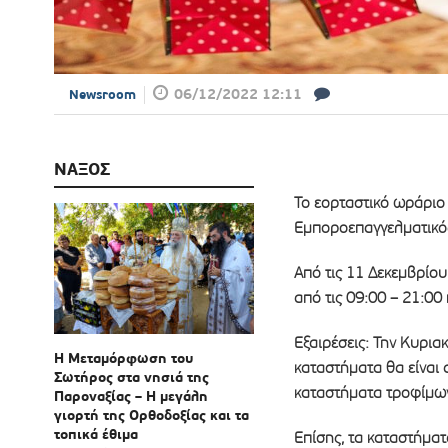
06/12/2022 12:11
Newsroom
ΝΑΞΟΣ
Το εορταστικό ωράριο
Εμποροεπαγγελματικός
Από τις 11 Δεκεμβρίου
από τις 09:00 – 21:00
Εξαιρέσεις: Την Κυρια
Η Μεταμόρφωση του
καταστήματα θα είναι α
Σωτήρος στα νησιά της
καταστήματα τροφίμων 
Παροναξίας – Η μεγάλη
γιορτή της Ορθοδοξίας και τα
τοπικά έθιμα
Επίσης, τα καταστήματ