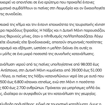
πιχειρεί να απαντήσει σε ένα ερώτημα που προκαλεί έντονες
ματικά συμβάλλουν οι πισίνες στη λειψυδρία και αν δικαιολογείτ
τις συνοδεύει.
ιακό της κλίμα και την έντονη εποχικότητα της τουριστικής κίνηση
τερα περιόδους ξηρασίας. Η Νάξος και η Δυτική Μάνη παρουσιάζο
τους θερινούς μήνες, όταν ο πληθυσμός πολλαπλασιάζεται λόγω
 είτε ιδιωτικές είτε ξενοδοχειακές, απαιτούν σημαντικές ποσότητες
αρισμό και εξάτμιση, ωστόσο η μελέτη δείχνει ότι αυτές οι
ν μόλις σε ένα μικρό ποσοστό της συνολικής κατανάλωσης.
τανάλωση νερού από τις πισίνες υπολογίστηκε από 98.000 έως
 Αντίστοιχα, στη Δυτική Μάνη κυμαίνεται από 39.000 έως 51.000
 λόγια, οι πισίνες της Νάξου καταναλώνουν νερό ίσο με αυτό που
.500 έως 6.800 κάτοικοι ετησίως, ενώ στη Μάνη η ποσότητα
κες 600 έως 2.700 ανθρώπων. Πρόκειται για μετρήσιμες αλλά όχι
ς, ιδιαίτερα αν συγκριθούν με την κατανάλωση της γεωργίας.
σύμβολα πολυτέλειας, ειδικά σε τουριστικά καταλύματα, όμως η