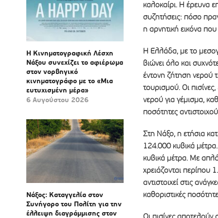
καλοκαίρι. Η έρευνα ε
συζητήσεις: πόσο πραγ
η αρνητική εικόνα που 
Η Ελλάδα, με το μεσογε
Η Κινηματογραφική Λέσχη
Νάξου συνεχίζει το αφιέρωμα
βιώνει όλο και συχνό
στον νορβηγικό
έντονη ζήτηση νερού 
κινηματογράφο με το «Μια
τουρισμού. Οι πισίνες,
ευτυχισμένη μέρα»
νερού για γέμισμα, καθ
6 Αυγούστου 2026
ποσότητες αντιστοιχού
Στη Νάξο, η ετήσια κα
124.000 κυβικά μέτρα.
κυβικά μέτρα. Με απλά
χρειάζονται περίπου 1
αντιστοιχεί στις ανάγ
καθοριστικές ποσότητε
Νάξος: Καταγγελία στον
Συνήγορο του Πολίτη για την
έλλειψη διαγράμμισης στον
Οι πισίνες αποτελούν 