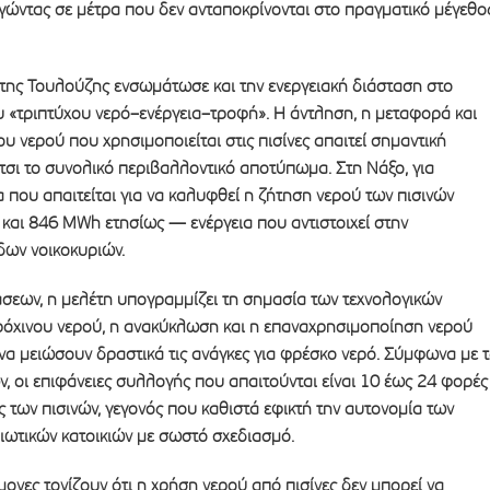
γώντας σε μέτρα που δεν ανταποκρίνονται στο πραγματικό μέγεθο
της Τουλούζης ενσωμάτωσε και την ενεργειακή διάσταση στο
υ «τριπτύχου νερό–ενέργεια–τροφή». Η άντληση, η μεταφορά και
υ νερού που χρησιμοποιείται στις πισίνες απαιτεί σημαντική
έτσι το συνολικό περιβαλλοντικό αποτύπωμα. Στη Νάξο, για
α που απαιτείται για να καλυφθεί η ζήτηση νερού των πισινών
 και 846 MWh ετησίως — ενέργεια που αντιστοιχεί στην
ων νοικοκυριών.
σεων, η μελέτη υπογραμμίζει τη σημασία των τεχνολογικών
όχινου νερού, η ανακύκλωση και η επαναχρησιμοποίηση νερού
α μειώσουν δραστικά τις ανάγκες για φρέσκο νερό. Σύμφωνα με 
ν, οι επιφάνειες συλλογής που απαιτούνται είναι 10 έως 24 φορές
 των πισινών, γεγονός που καθιστά εφικτή την αυτονομία των
διωτικών κατοικιών με σωστό σχεδιασμό.
ονες τονίζουν ότι η χρήση νερού από πισίνες δεν μπορεί να