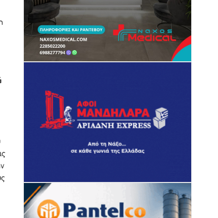
η
ά
υ
ις
ην
υς