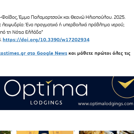
.-Φοίβος, Έμμα Παλαμαρτσούκ και Θεανώ Ηλιοπούλου. 2025.
με λειψυδρία: Ένα πραγματικό ή υπερβολικό πρόβλημα νερού;
πό τη Νότια Ελλάδα”
https://doi.org/10.3390/w17202934
4.
xostimes.gr στο Google News
και μάθετε πρώτοι όλες τις