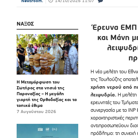
14/10/2025 11:07
Newsroom.
ΝΑΞΟΣ
Έρευνα ΕΜΠ 
και Μάνη μ
λειψυδρί
πρ
Η νέα μελέτη του Εθν
της Τουλούζης αποτελ
Η Μεταμόρφωση του
χρήση νερού από πι
Σωτήρος στα νησιά της
Παροναξίας – Η μεγάλη
λειψυδρία.
Η μελέτη 
γιορτή της Ορθοδοξίας και τα
ερευνητές του Τμήματ
τοπικά έθιμα
συνεργασία με το INP
7 Αυγούστου 2026
χαρακτηριστικές περιπ
αντιπροσωπεύουν διαφ
πρόβλημα: τη συνεχή 