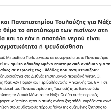
και Πανεπιστημίου Τουλούζης για Νάξ
ε θέμα το αποτύπωμα των πισίνων στη
α και το εάν η σπατάλη νερού είναι
αγματικότητα ή ψευδαίσθηση
ικού Μετσόβιου Πολυτεχνείου σε συνεργασία με το Πανεπιστήμιο
πρώτη ολοκληρωμένη επιστημονική ανάλυση για τη
εί την
σίνες σε περιοχές της Ελλάδας που αντιμετωπίζουν
δημοσιεύτηκε στο Διεθνές επιστημονικό περιοδικό Water. Οι
ος Υδατικών Πόρων και Περιβαλλοντικής Μηχανικής του ΕΜΠ σε
 Ensiacet του Πανεπιστημίου της Τουλούζης μελέτησαν δύο
τώσεις: τη Δυτική Μάνη και τη Νάξο. Οι δύο αυτές περιοχές
ορετικούς τύπους τουριστικής ανάπτυξης αλλά μοιράζονται κοιν
πίεση στους υδατικούς πόρους λόγω της αυξημένης ζήτησης το