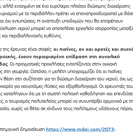
, αλλά ενταγμένη σε ένα ευρύτερο πλαίσιο βιώσιμης διαχείρισης
ουρισμού με το περιβάλλον πρέπει να επαναπροσδιοριστεί με βάσ
και όχι εντυπώσεις. Η ανάπτυξη υποδομών που θα επιτρέπουν
κύκλωση νερού μπορεί να αποτελέσει εργαλείο ισορροπίας μεταξύ
 και περιβαλλοντικής ευθύνης.
οι πισίνες, αν και ορατές και συχν
 της έρευνας είναι σαφές:
κριτικής, έχουν περιορισμένη επίδραση στη συνολική
άδας
. Οι πραγματικές προκλήσεις εντοπίζονται στην οικιακή
 στη γεωργία. Ωστόσο, η μελέτη υπογραμμίζει ότι οι πισίνες
 θέση στη συζήτηση για τη βιώσιμη διαχείριση του νερού, όχι ως
ιρία για καινοτόμες λύσεις και εξορθολογισμό. Οι ερευνητές το
ς καταλήγουν ότι με τη σωστή πολιτική καθοδήγηση και επενδύσε
ες, ο τουρισμός πολυτελείας μπορεί να συνυπάρξει αρμονικά με τ
σία, χωρίς να θέτει σε κίνδυνο τους πολύτιμους υδάτινους πόρο
https://www.mdpi.com/2073-
ιστημονική δημοσίευση