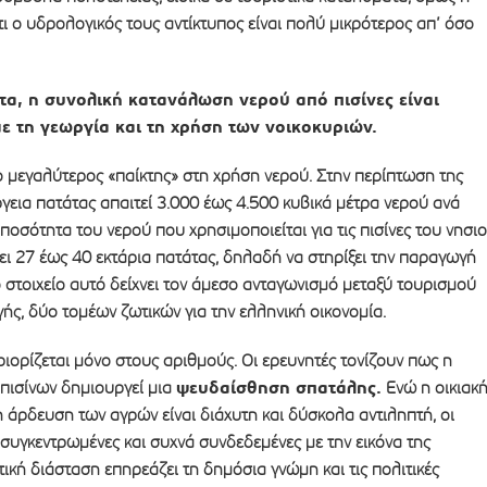
ι ο υδρολογικός τους αντίκτυπος είναι πολύ μικρότερος απ’ όσο
α, η συνολική κατανάλωση νερού από πισίνες είναι
με τη γεωργία και τη χρήση των νοικοκυριών.
 μεγαλύτερος «παίκτης» στη χρήση νερού. Στην περίπτωση της
γεια πατάτας απαιτεί 3.000 έως 4.500 κυβικά μέτρα νερού ανά
 ποσότητα του νερού που χρησιμοποιείται για τις πισίνες του νησι
ι 27 έως 40 εκτάρια πατάτας, δηλαδή να στηρίξει την παραγωγή
 στοιχείο αυτό δείχνει τον άμεσο ανταγωνισμό μεταξύ τουρισμού
ής, δύο τομέων ζωτικών για την ελληνική οικονομία.
ιορίζεται μόνο στους αριθμούς. Οι ερευνητές τονίζουν πως η
ψευδαίσθηση σπατάλης.
 πισίνων δημιουργεί μια
Ενώ η οικιακ
άρδευση των αγρών είναι διάχυτη και δύσκολα αντιληπτή, οι
, συγκεντρωμένες και συχνά συνδεδεμένες με την εικόνα της
ική διάσταση επηρεάζει τη δημόσια γνώμη και τις πολιτικές