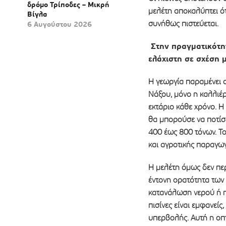
δρόμο Τρίποδες – Μικρή
μελέτη αποκαλύπτει ότ
Βίγλα
συνήθως πιστεύεται.
6 Αυγούστου 2026
Στην πραγματικότητ
ελάχιστη σε σχέση 
Η γεωργία παραμένει ο
Νάξου, μόνο η καλλιέρ
εκτάριο κάθε χρόνο. Η
θα μπορούσε να ποτίσε
400 έως 800 τόνων. Το
και αγροτικής παραγωγ
Η μελέτη όμως δεν περ
έντονη ορατότητα των
κατανάλωση νερού ή η 
πισίνες είναι εμφανείς
υπερβολής. Αυτή η οπτ