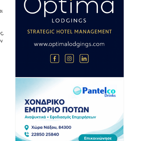
αι
ς,
υν