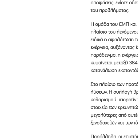
αποφάσεις, ενίοτε οδη
του προβλήματος.
Η ομάδα του ΕΜΠ και 
πλαίσιο του λεγόμενο
ειδικά η αφαλάτωση το
ενέργεια, αυξάνοντας 
παράδειγμα, η ενέργει
κυμαίνεται μεταξύ 384
κατανάλωση εκατοντάδ
Στο πλαίσιο των προτά
λύσεων. Η συλλογή βρ
καθαρισμού μπορούν ν
στοιχεία των ερευνητώ
μεγαλύτερες από αυτές
ξενοδοχείων και των ι
Παράλληλα, οι επιστήμ