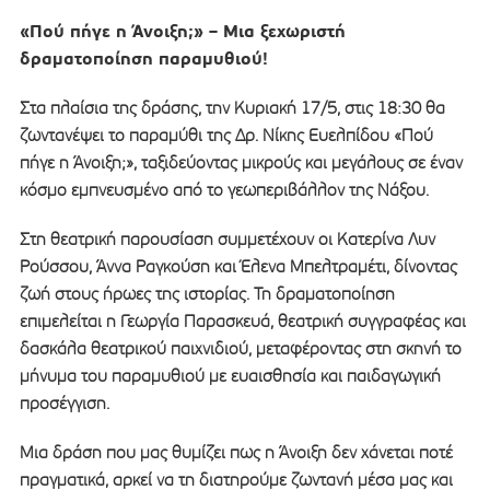
«Πού πήγε η Άνοιξη;» – Μια ξεχωριστή
δραματοποίηση παραμυθιού!
Στα πλαίσια της δράσης, την Κυριακή 17/5, στις 18:30 θα
ζωντανέψει το παραμύθι της Δρ. Νίκης Ευελπίδου «Πού
πήγε η Άνοιξη;», ταξιδεύοντας μικρούς και μεγάλους σε έναν
κόσμο εμπνευσμένο από το γεωπεριβάλλον της Νάξου.
Στη θεατρική παρουσίαση συμμετέχουν οι Κατερίνα Λυν
Ρούσσου, Άννα Ραγκούση και Έλενα Μπελτραμέτι, δίνοντας
ζωή στους ήρωες της ιστορίας. Τη δραματοποίηση
επιμελείται η Γεωργία Παρασκευά, θεατρική συγγραφέας και
δασκάλα θεατρικού παιχνιδιού, μεταφέροντας στη σκηνή το
μήνυμα του παραμυθιού με ευαισθησία και παιδαγωγική
προσέγγιση.
Μια δράση που μας θυμίζει πως η Άνοιξη δεν χάνεται ποτέ
πραγματικά, αρκεί να τη διατηρούμε ζωντανή μέσα μας και