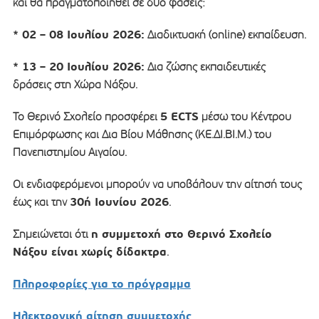
και θα πραγματοποιηθεί σε δύο φάσεις:
* 02 – 08 Ιουλίου 2026:
Διαδικτυακή (online) εκπαίδευση.
* 13 – 20 Ιουλίου 2026:
Δια ζώσης εκπαιδευτικές
δράσεις στη Χώρα Νάξου.
5 ECTS
Το Θερινό Σχολείο προσφέρει
μέσω του Κέντρου
Επιμόρφωσης και Δια Βίου Μάθησης (ΚΕ.ΔΙ.ΒΙ.Μ.) του
Πανεπιστημίου Αιγαίου.
Οι ενδιαφερόμενοι μπορούν να υποβάλουν την αίτησή τους
30ή Ιουνίου 2026
έως και την
.
η συμμετοχή στο Θερινό Σχολείο
Σημειώνεται ότι
Νάξου είναι χωρίς δίδακτρα
.
Πληροφορίες για το πρόγραμμα
Ηλεκτρονική αίτηση συμμετοχής