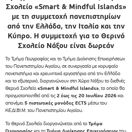
Σχολείο «Smart & Mindful Islands»
με τη συμμετοχή πανεπιστημίων
από την Ελλάδα, την Ιταλία και την
Κύπρο. Η συμμετοχή για το Θερινό
Σχολείο Νάξου είναι δωρεάν
Το Τμήμα Γεωγραφίας και το Τμήμα Διοίκησης Επιχειρήσεων
του Πανεπιστημίου Αιγαίου, σε συνεργασία με κορυφαία
πανεπιστήμια και ερευνητικά εργαστήρια από την Ελλάδα
και το εξωτερικό, διοργανώνουν στη Χώρα Νάξου το διεθνές
«Smart & Mindful Islands»
Θερινό Σχολείο
, το οποίο θα
2 έως τις 20 Ιουλίου 2026
πραγματοποιηθεί από τις
και
5 πιστωτικές μονάδες ECTS
απονέμει
μέσω του
ΚΕ.ΔΙ.ΒΙ.Μ. του Πανεπιστημίου Αιγαίου.
Τμήμα
Το Θερινό Σχολείο διοργανώνεται από το
Γεωγραφίας
Τμήμα Διοίκησης Επιχειρήσεων
και το
του