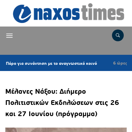
6 ώρες πριν
ια συνάντηση με το αναγνωστικό κοινό
Επιτρ
Μέλανες Νάξου: Διήμερο
Πολιτιστικών Εκδηλώσεων στις 26
και 27 Ιουνίου (πρόγραμμα)