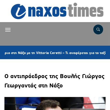
Νάξο με τη Vittoria Ceretti – Τι αναφέρεται για το ταξίδι-αστραπή
Ο αντιπρόεδρος της Βουλής Γιώργος
Γεωργαντάς στη Νάξο