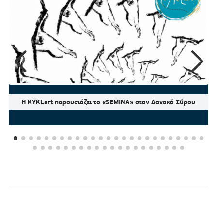
Η KYKLart παρουσιάζει το «SEMINA» στον Δανακό Σύρου