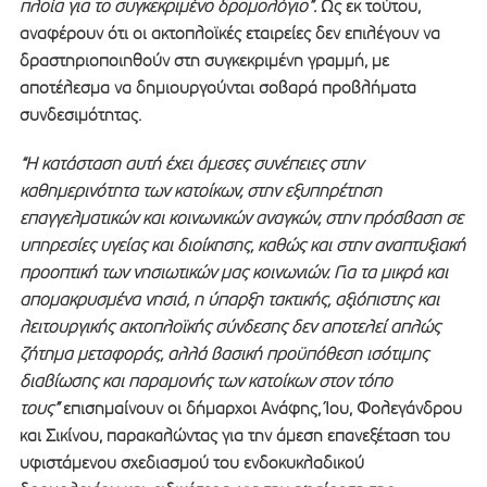
πλοία για το συγκεκριμένο δρομολόγιο”.
Ως εκ τούτου,
αναφέρουν ότι οι ακτοπλοϊκές εταιρείες δεν επιλέγουν να
δραστηριοποιηθούν στη συγκεκριμένη γραμμή, με
αποτέλεσμα να δημιουργούνται σοβαρά προβλήματα
συνδεσιμότητας.
“Η κατάσταση αυτή έχει άμεσες συνέπειες στην
καθημερινότητα των κατοίκων, στην εξυπηρέτηση
επαγγελματικών και κοινωνικών αναγκών, στην πρόσβαση σε
υπηρεσίες υγείας και διοίκησης, καθώς και στην αναπτυξιακή
προοπτική των νησιωτικών μας κοινωνιών. Για τα μικρά και
απομακρυσμένα νησιά, η ύπαρξη τακτικής, αξιόπιστης και
λειτουργικής ακτοπλοϊκής σύνδεσης δεν αποτελεί απλώς
ζήτημα μεταφοράς, αλλά βασική προϋπόθεση ισότιμης
διαβίωσης και παραμονής των κατοίκων στον τόπο
τους”
επισημαίνουν οι δήμαρχοι Ανάφης, Ίου, Φολεγάνδρου
και Σικίνου, παρακαλώντας για την άμεση επανεξέταση του
υφιστάμενου σχεδιασμού του ενδοκυκλαδικού