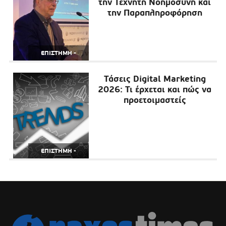
την Τεχνητή Νοημοσύνη και
την Παραπληροφόρηση
ΕΠΙΣΤΗΜΗ -
ΝΟΤΙΟ ΑΙΓΑΙΟ
ΤΕΧΝΟΛΟΓΙΑ
Τάσεις Digital Marketing
Ω
2026: Τι έρχεται και πώς να
προετοιμαστείς
ΕΠΙΣΤΗΜΗ -
ΤΕΧΝΟΛΟΓΙΑ
Ω